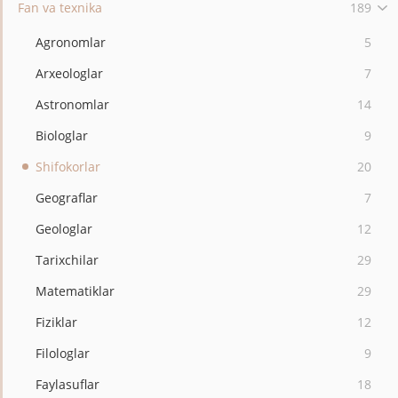
Fan va texnika
189
Agronomlar
5
Arxeologlar
7
Astronomlar
14
Biologlar
9
Shifokorlar
20
Geograflar
7
Geologlar
12
Tarixchilar
29
Matematiklar
29
Fiziklar
12
Filologlar
9
Faylasuflar
18