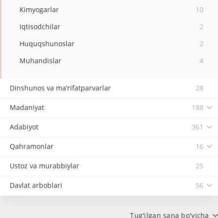
Kimyogarlar
10
Iqtisodchilar
2
Huquqshunoslar
2
Muhandislar
4
Dinshunos va ma’rifatparvarlar
28
Madaniyat
188
Adabiyot
361
Qahramonlar
16
Ustoz va murabbiylar
25
Davlat arboblari
56
Tug'ilgan sana bo'yicha