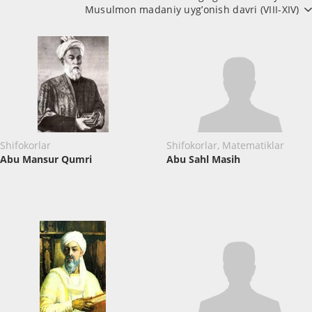
Musulmon madaniy uyg’onish davri (VIII-XIV)
Shifokorlar
Shifokorlar, Matematiklar
Abu Mansur Qumri
Abu Sahl Masih