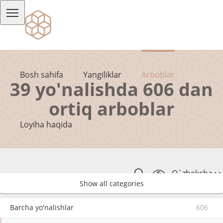
Bosh sahifa
Yangiliklar
Arboblar
39 yo'nalishda 606 dan
ortiq arboblar
Loyiha haqida
O`zbekcha
Show all categories
Barcha yo'nalishlar
606