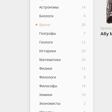
Астрономы
14
Биологи
9
Врачи
20
Врачи
Абу 
Географы
7
Геологи
12
Историки
29
Математики
29
Физики
12
Филологи
9
Философы
18
Химики
10
Экономисты
2