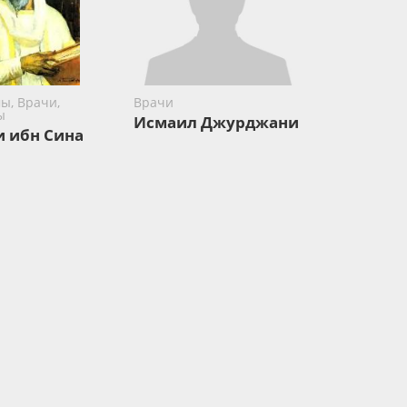
ы, Врачи,
Врачи
ы
Исмаил Джурджани
и ибн Сина