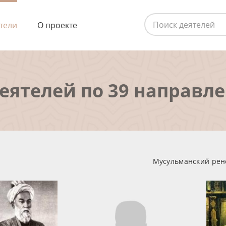
тели
О проекте
деятелей по 39 направл
Мусульманский рене