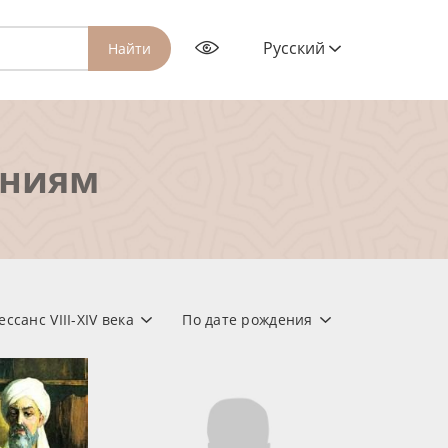
Русский
Найти
ениям
ссанс VIII-XIV века
По дате рождения