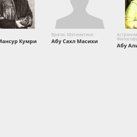
Врачи, Математики
Астроном
Философ
Мансур Кумри
Абу Сахл Масихи
Абу Ал