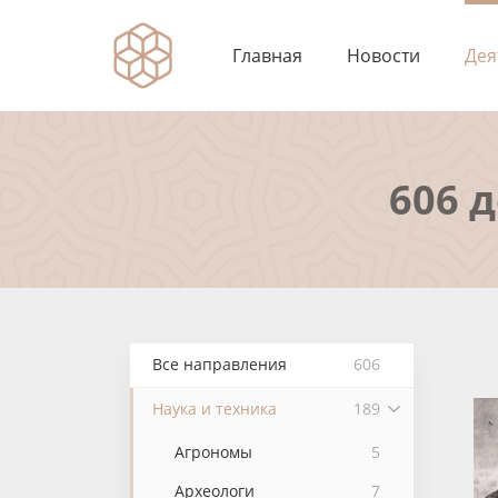
Главная
Новости
Дея
606 
Все направления
606
Наука и техника
189
Агрономы
5
Археологи
7