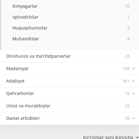
Kimyogarlar
10
Iqtisodchilar
2
Huquqshunoslar
2
Muhandislar
4
Dinshunos va ma’rifatparvarlar
28
Madaniyat
188
Adabiyot
361
Qahramonlar
16
Ustoz va murabbiylar
25
Davlat arboblari
56
Ko'rishlar soni bo'yicha