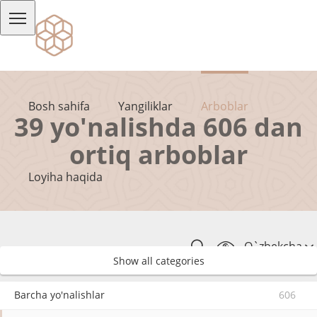
Bosh sahifa
Yangiliklar
Arboblar
39 yo'nalishda 606 dan
ortiq arboblar
Loyiha haqida
O`zbekcha
Show all categories
Barcha yo'nalishlar
606