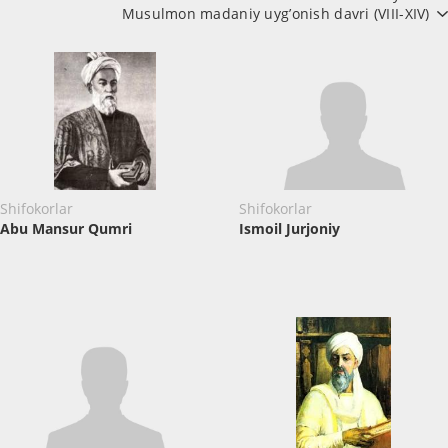
Musulmon madaniy uyg’onish davri (VIII-XIV)
Shifokorlar
Shifokorlar
Abu Mansur Qumri
Ismoil Jurjoniy