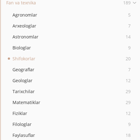
Fan va texnika
189
Agronomlar
5
Arxeologlar
7
Astronomlar
14
Biologlar
9
Shifokorlar
20
Geograflar
7
Geologlar
12
Tarixchilar
29
Matematiklar
29
Fiziklar
12
Filologlar
9
Faylasuflar
18