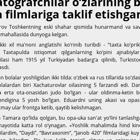
ografchilar o‘zlarining b
filmlariga taklif etishga
rov Toshkentning eski shahar qismida hunarmand va sa
 mahallasida dunyoga kelgan.
 xil ma'noni anglatishi ko‘rinib turibdi - “taxta ko‘pri
 Taxtapulda istiqomat qilganlarning ko‘pini ajnabiylar
ilasi ham 1915 yil Turkiyadan badarg‘a qilinib, Turkiston
asdi.
 bolalar yoshligidan ikki tilda: o‘zbek va rus tillarida so‘zlas
alardan biri Xachaturovlar oilasining 5 farzandi edi. Da
da erta ota-onasidan judo bo‘lgan - ular oldinma-ketin 
ndigina 5 yosh bo‘lgan. Eduardni uning akasi va opasi 
‘tmay ular frontga ketib, qaytib kelishmagan.
a Tamara qo‘lida qolgan, bu opa-uka san'at yo‘lini tanlashg
ayotida katta rol o‘ynagan. «Yoshlik mahalimda hind kino
lardim, “Daydi”, “Bavraxonim”, “Janob 420” filmlaridagi kuy 