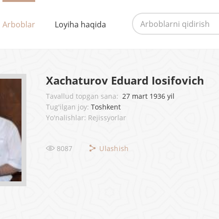
Arboblar
Loyiha haqida
Xachaturov Eduard Iosifovich
Tavallud topgan sana:
27 mart 1936 yil
Tug'ilgan joy:
Toshkent
Yo'nalishlar: Rejissyorlar
8087
Ulashish