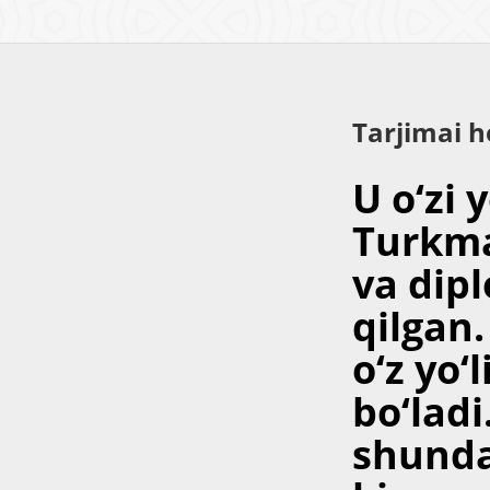
Tarjimai h
U o‘zi 
Turkma
va dip
qilgan
o‘z yo‘
bo‘ladi
shunda