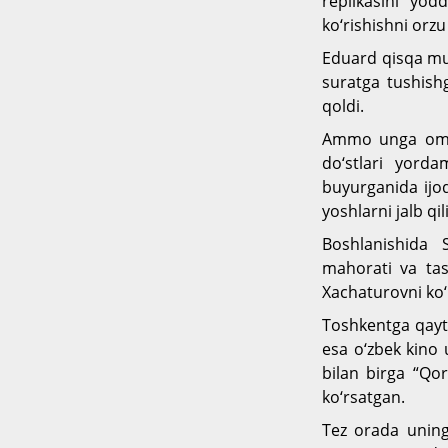
replikasini yod
ko‘rishishni orzu
Eduard qisqa mud
suratga tushish
qoldi.
Ammo unga omad 
do‘stlari yord
buyurganida ijo
yoshlarni jalb qi
Boshlanishida 
mahorati va tas
Xachaturovni ko‘p
Toshkentga qaytg
esa o‘zbek kino
bilan birga “Qor
ko‘rsatgan.
Tez orada uning 