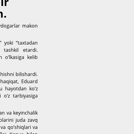
ir
n.
vdogarlar makon
k” yoki “taxtadan
 tashkil etardi.
 o‘lkasiga kelib
hishni bilishardi.
rhaqiqat, Eduard
bu hayotdan ko‘z
o‘z tarbiyasiga
an va keyinchalik
larini juda zavq
va qo‘shiqlari va