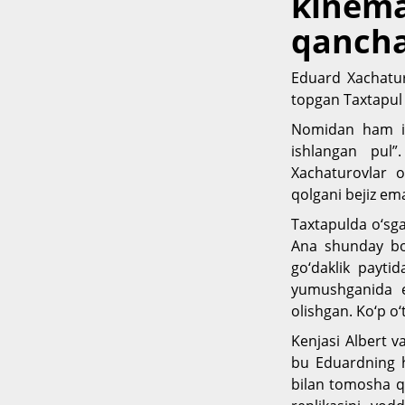
kinemat
qancha 
Eduard Xachatu
topgan Taxtapul
Nomidan ham ikki
ishlangan pul”.
Xachaturovlar o
qolgani bejiz em
Taxtapulda o‘sgan
Ana shunday bol
go‘daklik payti
yumushganida e
olishgan. Ko‘p o
Kenjasi Albert v
bu Eduardning h
bilan tomosha qi