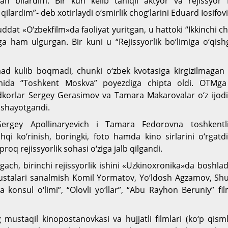
dan bilardim. Bir kun kelib taniqli aktyor va rejissyor
 qilardim”- deb xotirlaydi o‘smirlik chog‘larini Eduard Iosifov
dat «O‘zbekfilm»da faoliyat yuritgan, u hattoki “Ikkinchi ch
ga ham ulgurgan. Bir kuni u “Rejissyorlik bo‘limiga o‘qis
kulib boqmadi, chunki o‘zbek kvotasiga kirgizilmagan e
amida “Toshkent Moskva” poyezdiga chipta oldi. OTMga b
dkorlar Sergey Gerasimov va Tamara Makarovalar o‘z ijodi
lishayotgandi.
Sergey Apollinaryevich i Tamara Fedorovna toshkentlik
hqi ko‘rinish, boringki, foto hamda kino sirlarini o‘rga
roq rejissyorlik sohasi o‘ziga jalb qilgandi.
ach, birinchi rejissyorlik ishini «Uzkinoxronika»da boshlad
 ustalari sanalmish Komil Yormatov, Yo‘ldosh Agzamov, Sh
a konsul o‘limi”, “Olovli yo‘llar”, “Abu Rayhon Beruniy” fil
mustaqil kinopostanovkasi va hujjatli filmlari (ko‘p qism