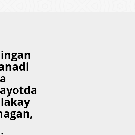
lingan
anadi
ya
hayotda
olakay
ynagan,