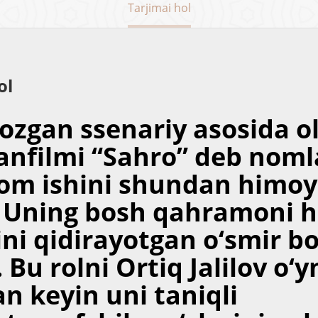
Tarjimai hol
ol
yozgan ssenariy asosida o
nfilmi “Sahro” deb noml
lom ishini shundan himo
. Uning bosh qahramoni 
lini qidirayotgan o‘smir b
. Bu rolni Ortiq Jalilov o‘
n keyin uni taniqli