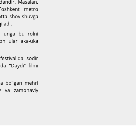
dandir. Masalan,
, Toshkent metro
katta shov-shuvga
iladi.
, unga bu rolni
on ular aka-uka
estivalida sodir
da “Daydi” filmi
ga bo‘lgan mehri
iy va zamonaviy