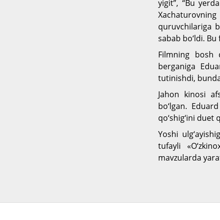
yigit”, “Bu yer
Xachaturovning 
quruvchilariga b
sabab bo‘ldi. Bu 
Filmning bosh 
berganiga Edua
tutinishdi, bunda
Jahon kinosi af
bo‘lgan. Eduard
qo‘shig‘ini duet q
Yoshi ulg‘ayish
tufayli «O‘zki
mavzularda yaratg