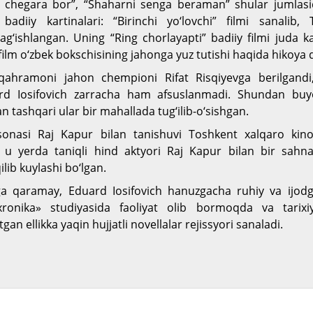
da chegara bor”, “Shaharni senga beraman” shular jumlasi
badiiy kartinalari: “Birinchi yo‘lovchi” filmi sanalib
ag‘ishlangan. Uning “Ring chorlayapti” badiiy filmi juda 
film o‘zbek bokschisining jahonga yuz tutishi haqida hikoya q
qahramoni jahon chempioni Rifat Risqiyevga berilgandi
rd Iosifovich zarracha ham afsuslanmadi. Shundan buy
n tashqari ular bir mahallada tug‘ilib-o‘sishgan.
sonasi Raj Kapur bilan tanishuvi Toshkent xalqaro kinof
 u yerda taniqli hind aktyori Raj Kapur bilan bir sahna
ilib kuylashi bo‘lgan.
iga qaramay, Eduard Iosifovich hanuzgacha ruhiy va ijod
noxronika» studiyasida faoliyat olib bormoqda va tarix
an ellikka yaqin hujjatli novellalar rejissyori sanaladi.