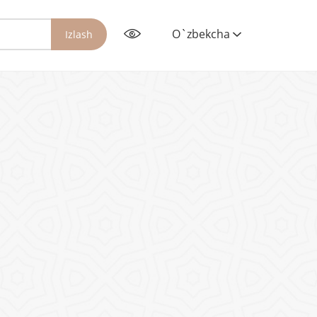
O`zbekcha
Izlash