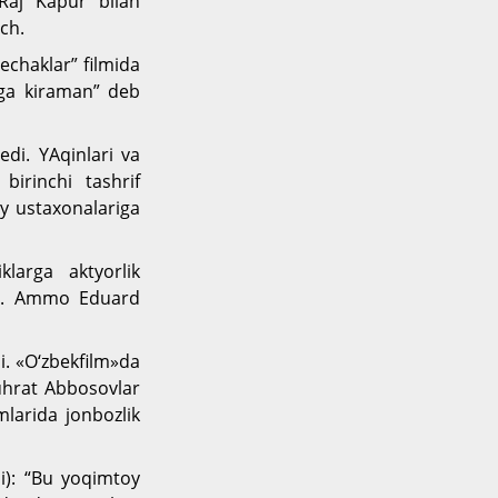
 Raj Kapur bilan
ich.
echaklar” filmida
hga kiraman” deb
di. YAqinlari va
irinchi tashrif
y ustaxonalariga
larga aktyorlik
tdi. Ammo Eduard
i. «O‘zbekfilm»da
uhrat Abbosovlar
mlarida jonbozlik
li): “Bu yoqimtoy