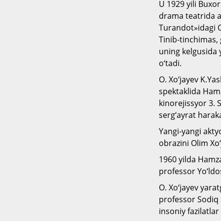
U 1929 yili Buxo
drama teatrida ak
Turandot»idagi Qa
Tinib-tinchimas,
uning kelgusida 
o‘tadi.
O. Xo‘jayev K.Ya
spektaklida Hamza
kinorejissyor 3.
serg‘ayrat haraka
Yangi-yangi akty
obrazini Olim Xo‘
1960 yilda Hamza
professor Yo‘ldos
O. Xo‘jayev yara
professor Sodiq 
insoniy fazilatla