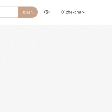
O`zbekcha
Izlash