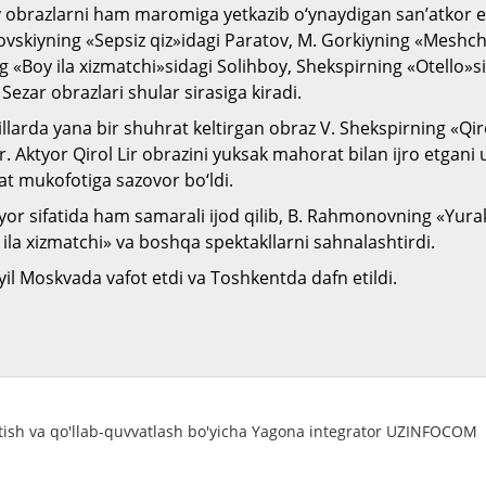
iy obrazlarni ham maromiga yetkazib o‘ynaydigan san’atkor e
ovskiyning «Sepsiz qiz»idagi Paratov, M. Gorkiyning «Meshch
 «Boy ila xizmatchi»sidagi Solihboy, Shekspirning «Otello»si
 Sezar obrazlari shular sirasiga kiradi.
llarda yana bir shuhrat keltirgan obraz V. Shekspirning «Qirol
ir. Aktyor Qirol Lir obrazini yuksak mahorat bilan ijro etgani
at mukofotiga sazovor bo‘ldi.
syor sifatida ham samarali ijod qilib, B. Rahmonovning «Yurak 
la xizmatchi» va boshqa spektakllarni sahnalashtirdi.
yil Moskvada vafot etdi va Toshkentda dafn etildi.
atish va qo'llab-quvvatlash bo'yicha Yagona integrator UZINFOCOM