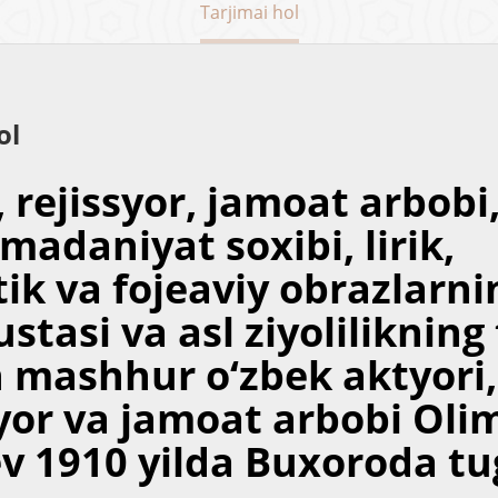
Tarjimai hol
ol
 rejissyor, jamoat arbobi
madaniyat soxibi, lirik,
ik va fojeaviy obrazlarni
stasi va asl ziyolilikning
n mashhur o‘zbek aktyori,
syor va jamoat arbobi Oli
v 1910 yilda Buxoroda tug