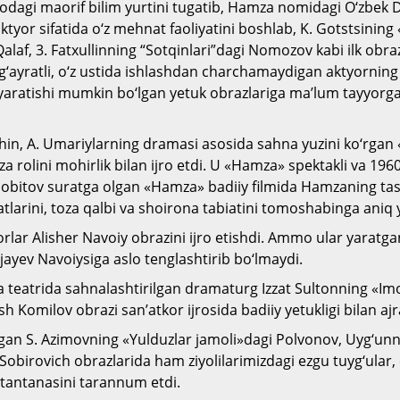
rodagi maorif bilim yurtini tugatib, Hamza nomidagi O‘zbek
tyor sifatida o‘z mehnat faoliyatini boshlab, K. Gotstsining 
laf, 3. Fatxullinning “Sotqinlari”dagi Nomozov kabi ilk obraz
 g‘ayratli, o‘z ustida ishlashdan charchamaydigan aktyorning
yaratishi mumkin bo‘lgan yetuk obrazlariga ma’lum tayyorgarl
shin, A. Umariylarning dramasi asosida sahna yuzini ko‘rga
 rolini mohirlik bilan ijro etdi. U «Hamza» spektakli va 1960
 Sobitov suratga olgan «Hamza» badiiy filmida Hamzaning tas
tlarini, toza qalbi va shoirona tabiatini tomoshabinga aniq y
orlar Alisher Navoiy obrazini ijro etishdi. Ammo ular yaratga
jayev Navoiysiga aslo tenglashtirib bo‘lmaydi.
 teatrida sahnalashtirilgan dramaturg Izzat Sultonning «Im
h Komilov obrazi san’atkor ijrosida badiiy yetukligi bilan ajra
tgan S. Azimovning «Yulduzlar jamoli»dagi Polvonov, Uyg‘unn
Sobirovich obrazlarida ham ziyolilarimizdagi ezgu tuyg‘ular,
r tantanasini tarannum etdi.