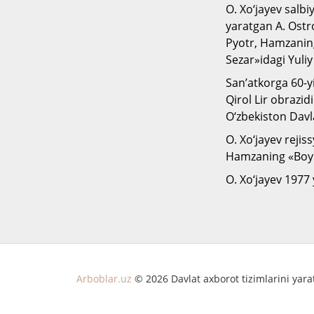
O. Xo‘jayev salb
yaratgan A. Ostr
Pyotr, Hamzaning
Sezar»idagi Yuliy
San’atkorga 60-yi
Qirol Lir obrazid
O‘zbekiston Davl
O. Xo‘jayev rejis
Hamzaning «Boy i
O. Xo‘jayev 1977 
Arboblar.uz
© 2026 Davlat axborot tizimlarini yar