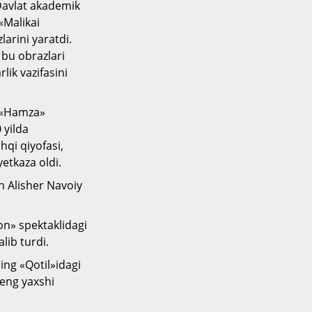
 Davlat akademik
«Malikai
larini yaratdi.
 bu obrazlari
ik vazifasini
n «Hamza»
 yilda
hqi qiyofasi,
etkaza oldi.
n Alisher Navoiy
on» spektaklidagi
lib turdi.
ing «Qotil»idagi
 eng yaxshi