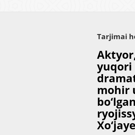
Tarjimai h
Aktyor,
yuqori 
dramat
mohir u
bo‘lga
ryojis
Xo‘jaye