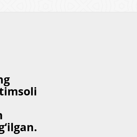
,
ng
 timsoli
m
‘ilgan.