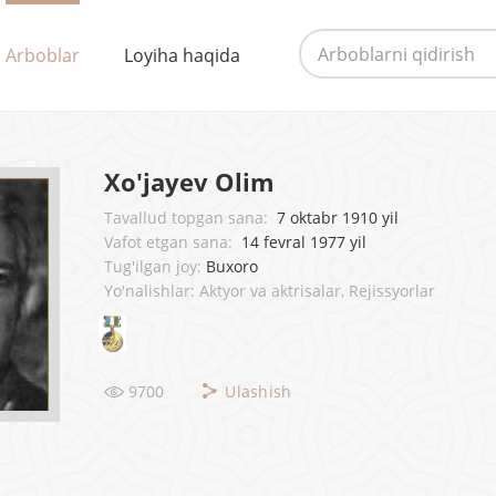
Arboblar
Loyiha haqida
Xo'jayev Olim
Tavallud topgan sana:
7 oktabr 1910 yil
Vafot etgan sana:
14 fevral 1977 yil
Tug'ilgan joy:
Buxoro
Yo'nalishlar: Aktyor va aktrisalar, Rejissyorlar
9700
Ulashish