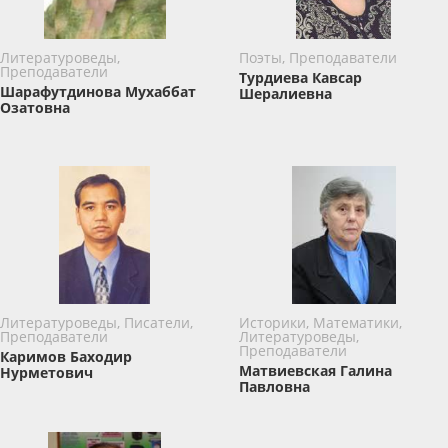
Литературоведы,
Поэты, Преподаватели
Преподаватели
Турдиева Кавсар
Шарафутдинова Мухаббат
Шералиевна
Озатовна
Литературоведы, Писатели,
Историки, Математики,
Преподаватели
Литературоведы,
Преподаватели
Каримов Баxодир
Матвиевская Галина
Нурметович
Павловна