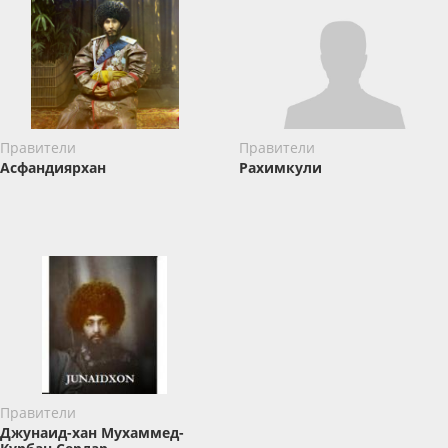
Правители
Правители
Асфандиярхан
Рахимкули
Правители
Джунаид-хан Мухаммед-