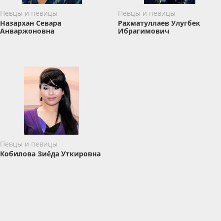
Певцы и певицы
Певцы и певицы
Назархан Севара
Рахматуллаев Улугбек
Анваржоновна
Ибрагимович
Певцы и певицы
Кобилова Зиёда Уткировна