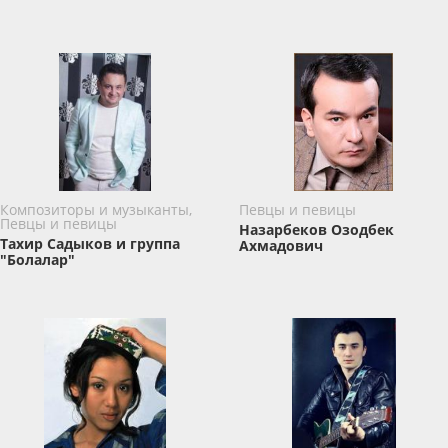
Композиторы и музыканты,
Певцы и певицы
Певцы и певицы
Назарбеков Озодбек
Тахир Садыков и группа
Ахмадович
"Болалар"