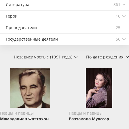
Литература
361
Герои
16
Преподаватели
25
Государственные деятели
56
Независимость с (1991 года)
По дате рождения
Певцы и певицы
Певцы и певицы
Мамадалиев Фаттохон
Раззакова Муяссар