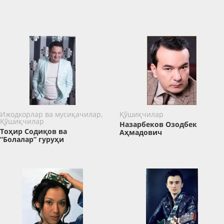
Ижодкорлар ва мусиқачилар,
Қўшиқчилар
Қўшиқчилар
Назарбеков Озодбек
Тоҳир Содиқов ва
Аҳмадович
“Болалар” гуруҳи