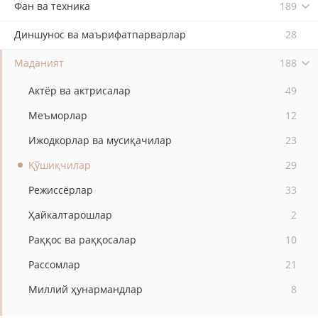
Фан ва техника
189
Диншунос ва маърифатпарварлар
28
Маданият
188
Актёр ва актрисалар
49
Меъморлар
12
Ижодкорлар ва мусиқачилар
23
Қўшиқчилар
29
Режиссёрлар
33
Ҳайкалтарошлар
2
Раққос ва раққосалар
10
Рассомлар
21
Миллий ҳунармандлар
8