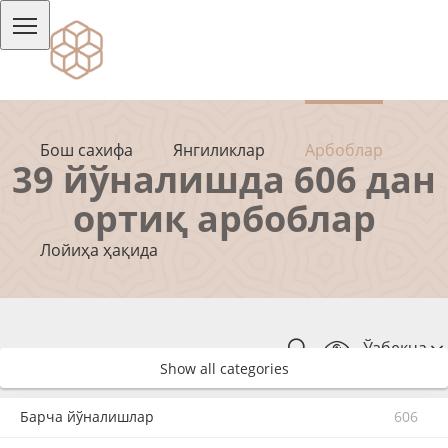
Бош сахифа
Янгиликлар
Арбоблар
39 йўналишда 606 дан
ортиқ арбоблар
Лойиҳа ҳақида
Ўзбекча
Show all categories
Барча йўналишлар
606