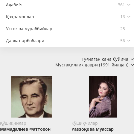
Адабиёт
361
Қаҳрамонлар
16
Устоз ва мураббийлар
25
Давлат арбоблари
56
Туғилган сана бўйича
Мустақиллик даври (1991 йилдан)
Қўшиқчилар
Қўшиқчилар
Мамадалиев Фаттохон
Раззоқова Муяссар