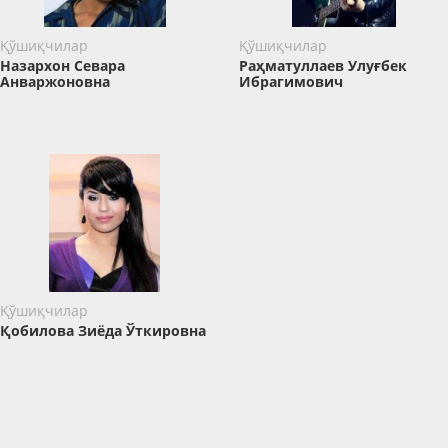
Қўшиқчилар
Қўшиқчилар
Назархон Севара
Раҳматуллаев Улуғбек
Анваржоновна
Ибрагимович
Қўшиқчилар
Қобилова Зиёда Ўткировна