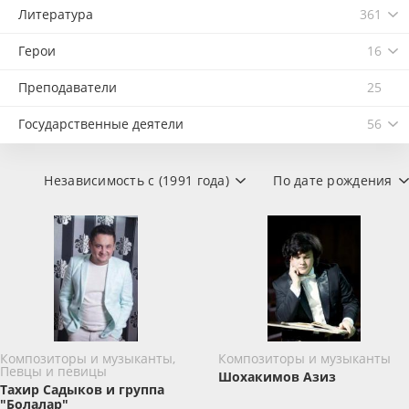
Литература
361
Герои
16
Преподаватели
25
Государственные деятели
56
Независимость с (1991 года)
По дате рождения
Композиторы и музыканты,
Композиторы и музыканты
Певцы и певицы
Шохакимов Азиз
Тахир Садыков и группа
"Болалар"