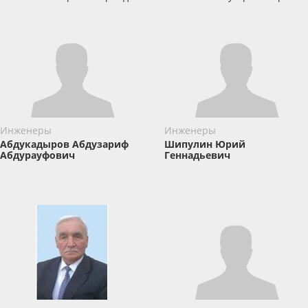
Инженеры
Инженеры
Абдукадыров Абдузариф
Шипулин Юрий
Абдурауфович
Геннадьевич