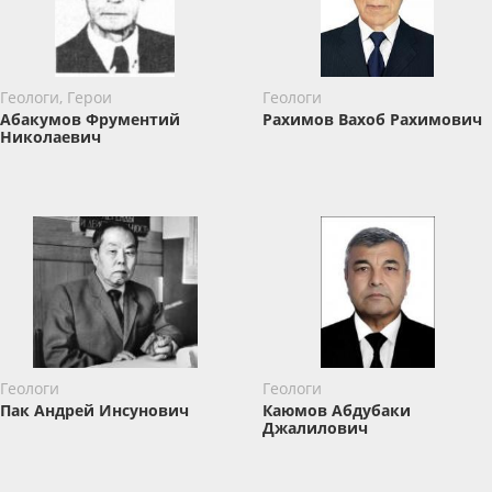
Геологи, Герои
Геологи
Абакумов Фрументий
Рахимов Вахоб Рахимович
Николаевич
Геологи
Геологи
Пак Андрей Инсунович
Каюмов Абдубаки
Джалилович