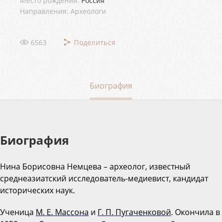
Место рождения:
Россия
Направления: Археологи
6563
Поделиться
Биография
Биография
Нина Борисовна Немцева – археолог, известный
среднеазиатский исследователь-медиевист, кандидат
исторических наук.
Ученица
М. Е. Массона
и
Г. П. Пугаченковой
. Окончила в