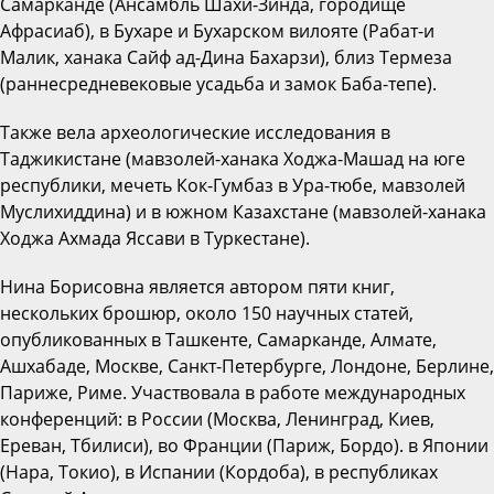
Самарканде (Ансамбль Шахи-Зинда, городище
Афрасиаб), в Бухаре и Бухарском вилояте (Рабат-и
Малик, ханака Сайф ад-Дина Бахарзи), близ Термеза
(раннесредневековые усадьба и замок Баба-тепе).
Также вела археологические исследования в
Таджикистане (мавзолей-ханака Ходжа-Машад на юге
республики, мечеть Кок-Гумбаз в Ура-тюбе, мавзолей
Муслихиддина) и в южном Казахстане (мавзолей-ханака
Ходжа Ахмада Яссави в Туркестане).
Нина Борисовна является автором пяти книг,
нескольких брошюр, около 150 научных статей,
опубликованных в Ташкенте, Самарканде, Алмате,
Ашхабаде, Москве, Санкт-Петербурге, Лондоне, Берлине,
Париже, Риме. Участвовала в работе международных
конференций: в России (Москва, Ленинград, Киев,
Ереван, Тбилиси), во Франции (Париж, Бордо). в Японии
(Нара, Токио), в Испании (Кордоба), в республиках