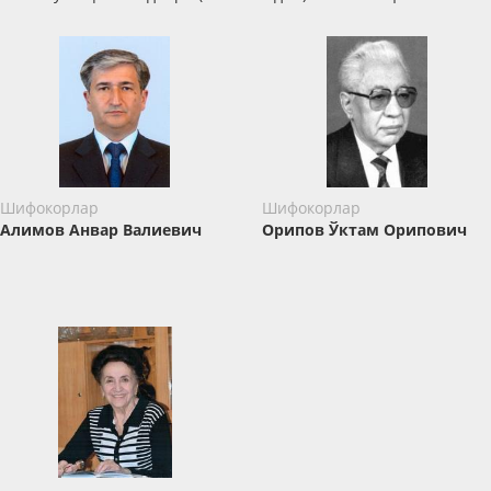
Шифокорлар
Шифокорлар
Алимов Анвар Валиевич
Орипов Ўктам Орипович