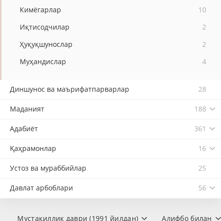
Кимёгарлар
10
Иқтисодчилар
2
Ҳуқуқшунослар
2
Муҳандислар
4
Диншунос ва маърифатпарварлар
28
Маданият
188
Адабиёт
361
Қаҳрамонлар
16
Устоз ва мураббийлар
25
Давлат арбоблари
56
Мустақиллик даври (1991 йилдан)
Алифбо билан