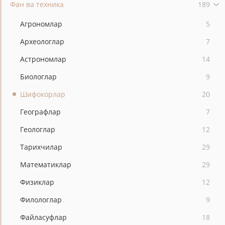
Фан ва техника
189
Агрономлар
5
Археологлар
7
Астрономлар
14
Биологлар
9
Шифокорлар
20
Географлар
7
Геологлар
12
Тарихчилар
29
Математиклар
29
Физиклар
12
Филологлар
9
Файласуфлар
18