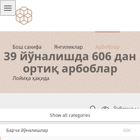
Бош сахифа
Янгиликлар
Арбоблар
39 йўналишда 606 дан
ортиқ арбоблар
Лойиҳа ҳақида
Ўзбекча
Show all categories
Барча йўналишлар
606