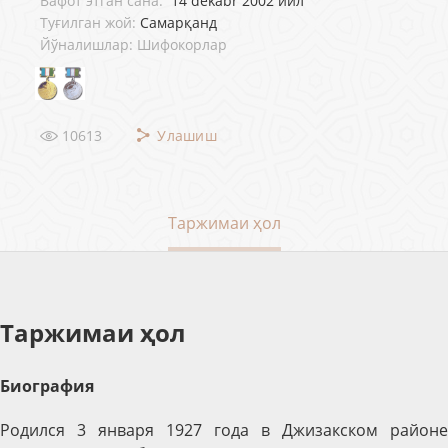
Вафот этган сана:
14 dekabr 2002 йил
Туғилган жой:
Самарқанд
Йўналишлар: Шифокорлар
10613
Улашиш
Таржимаи ҳол
Таржимаи ҳол
Биография
Родился 3 января 1927 года в Джизакском районе