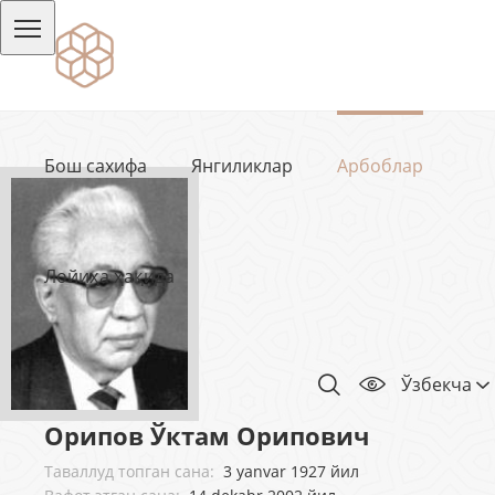
Бош сахифа
Янгиликлар
Арбоблар
Лойиҳа ҳақида
Ўзбекча
Орипов Ўктам Орипович
Таваллуд топган сана:
3 yanvar 1927 йил