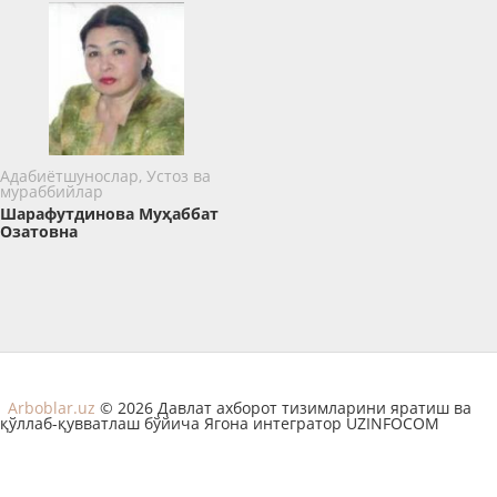
Адабиётшунослар, Устоз ва
мураббийлар
Шарафутдинова Муҳаббат
Озатовна
Arboblar.uz
© 2026 Давлат ахборот тизимларини яратиш ва
қўллаб-қувватлаш бўйича Ягона интегратор UZINFOCOM