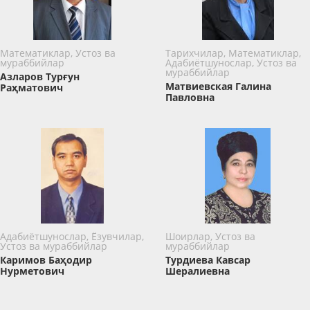
Математиклар, Устоз ва
Тарихчилар, Математиклар,
мураббийлар
Адабиётшунослар, Устоз ва
мураббийлар
Азларов Турғун
Матвиевская Галина
Раҳматович
Павловна
Адабиётшунослар, Ёзувчилар,
Шоирлар, Устоз ва
Устоз ва мураббийлар
мураббийлар
Каримов Баҳодир
Турдиева Кавсар
Нурметович
Шералиевна