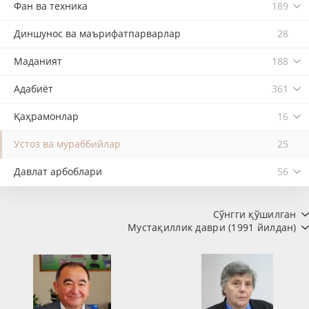
Фан ва техника
189
Диншунос ва маърифатпарварлар
28
Маданият
188
Адабиёт
361
Қаҳрамонлар
16
Устоз ва мураббийлар
25
Давлат арбоблари
56
Сўнгги қўшилган
Мустақиллик даври (1991 йилдан)