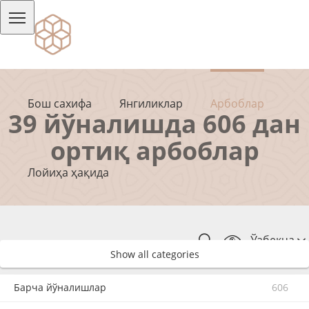
Бош сахифа
Янгиликлар
Арбоблар
39 йўналишда 606 дан
ортиқ арбоблар
Лойиҳа ҳақида
Ўзбекча
Show all categories
Барча йўналишлар
606