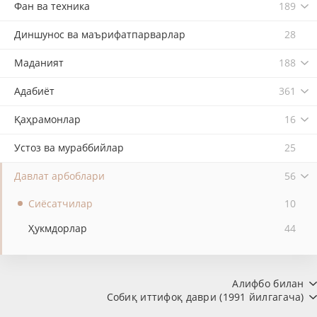
Фан ва техника
189
Диншунос ва маърифатпарварлар
28
Маданият
188
Адабиёт
361
Қаҳрамонлар
16
Устоз ва мураббийлар
25
Давлат арбоблари
56
Сиёсатчилар
10
Ҳукмдорлар
44
Алифбо билан
Собиқ иттифоқ даври (1991 йилгагача)