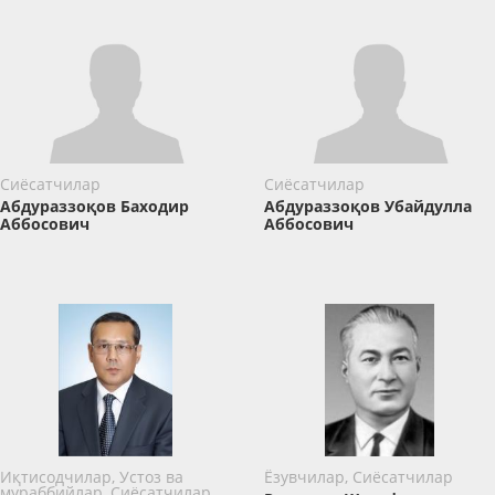
Сиёсатчилар
Сиёсатчилар
Абдураззоқов Баходир
Абдураззоқов Убайдулла
Аббосович
Аббосович
Иқтисодчилар, Устоз ва
Ёзувчилар, Сиёсатчилар
мураббийлар, Сиёсатчилар