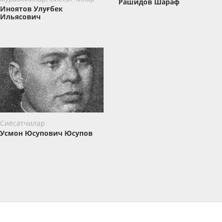
Рашидов Шараф
Иноятов Улуғбек
Ильясович
Сиёсатчилар
Усмон Юсупович Юсупов