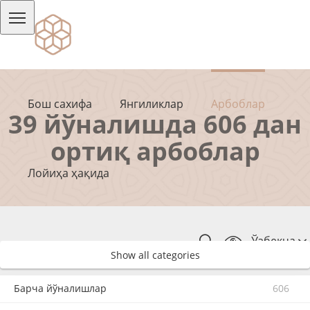
Бош сахифа
Янгиликлар
Арбоблар
39 йўналишда 606 дан
ортиқ арбоблар
Лойиҳа ҳақида
Ўзбекча
Show all categories
Барча йўналишлар
606