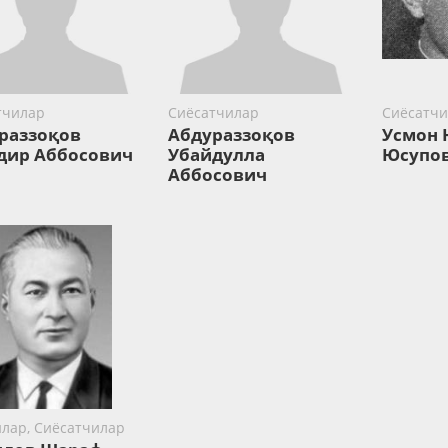
тчилар
Сиёсатчилар
Сиёсатчи
раззоқов
Абдураззоқов
Усмон 
дир Аббосович
Убайдулла
Юсупо
Аббосович
илар, Сиёсатчилар