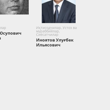
лар
Иқтисодчилар, Устоз ва
мураббийлар,
Юсупович
Сиёсатчилар
в
Иноятов Улуғбек
Ильясович