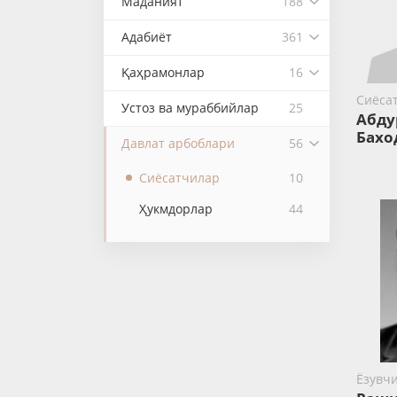
Маданият
188
Адабиёт
361
Қаҳрамонлар
16
Сиёса
Устоз ва мураббийлар
25
Абду
Бахо
Давлат арбоблари
56
Сиёсатчилар
10
Ҳукмдорлар
44
Ёзувч