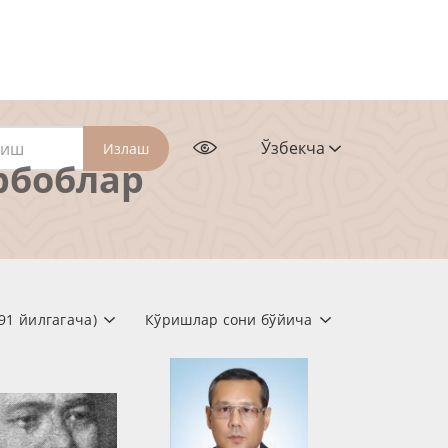
Ўзбекча
Излаш
рбоблар
91 йилгагача)
Кўришлар сони бўйича