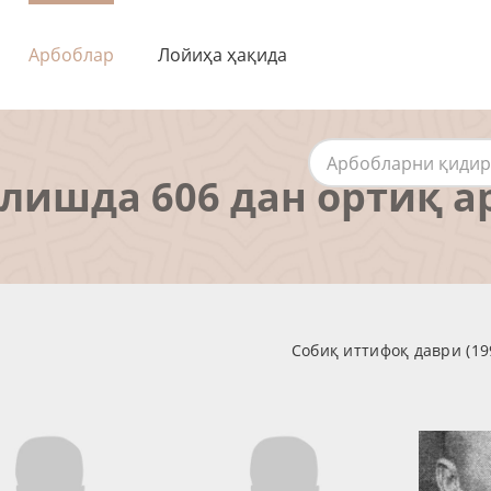
Арбоблар
Лойиҳа ҳақида
алишда 606 дан ортиқ а
Собиқ иттифоқ даври (19