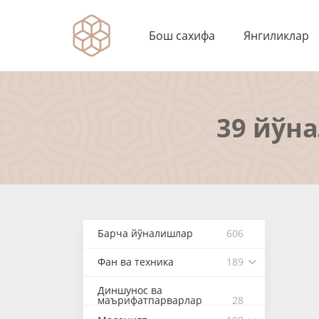
Бош сахифа
Янгиликлар
39 йўн
Барча йўналишлар
606
Фан ва техника
189
Диншунос ва
маърифатпарварлар
28