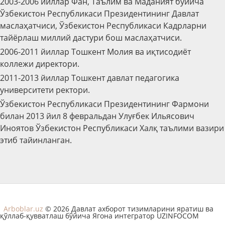
2003-2006 йиллар Фан, Таълим ва Маданият бўйича
Ўзбекистон Республикаси Президентининг Давлат
маслаҳатчиси, Ўзбекистон Республикаси Кадрларни
тайёрлаш миллий дастури бош маслаҳатчиси.
2006-2011 йиллар Тошкент Молия ва иқтисодиёт
коллежи директори.
2011-2013 йиллар Тошкент давлат педагогика
университети ректори.
Ўзбекистон Республикаси Президентининг Фармони
билан 2013 йил 8 февральдан Улуғбек Ильясович
Иноятов Ўзбекистон Республикаси Халқ таълими вазири
этиб тайинланган.
Arboblar.uz
© 2026 Давлат ахборот тизимларини яратиш ва
қўллаб-қувватлаш бўйича Ягона интегратор UZINFOCOM