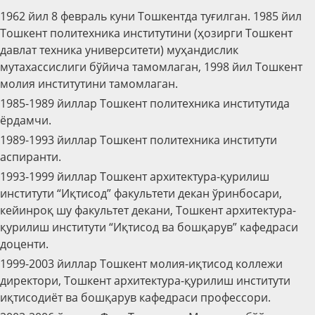
1962 йил 8 февраль куни Тошкентда туғилган. 1985 йил
Тошкент политехника институтини (ҳозирги Тошкент
давлат техника университети) муҳандислик
мутахассислиги бўйича тамомлаган, 1998 йил Тошкент
молия институтини тамомлаган.
1985-1989 йиллар Тошкент политехника институтида
ёрдамчи.
1989-1993 йиллар Тошкент политехника институти
аспиранти.
1993-1999 йиллар Тошкент архитектура-қурилиш
институти “Иқтисод” факультети декан ўринбосари,
кейинроқ шу факультет декани, Тошкент архитектура-
қурилиш институти “Иқтисод ва бошқарув” кафедраси
доценти.
1999-2003 йиллар Тошкент молия-иқтисод коллежи
директори, Тошкент архитектура-қурилиш институти
иқтисодиёт ва бошқарув кафедраси профессори.