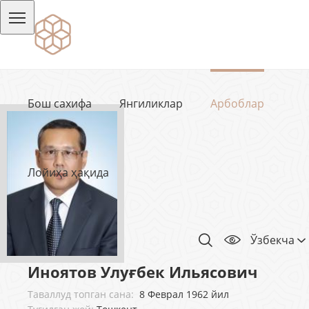
Бош сахифа
Янгиликлар
Арбоблар
Лойиҳа ҳақида
Ўзбекча
Иноятов Улуғбек Ильясович
Таваллуд топган сана:
8 Феврал 1962 йил