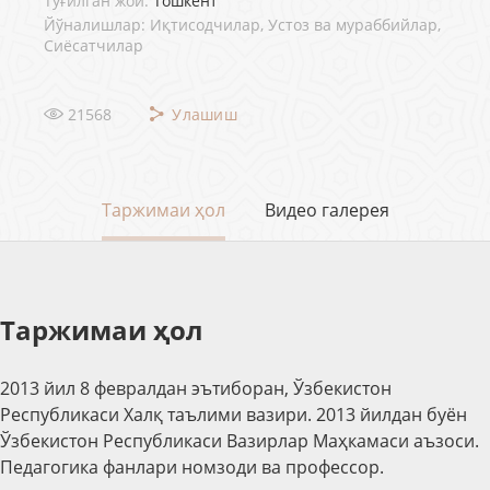
Туғилган жой:
Тошкент
Йўналишлар: Иқтисодчилар, Устоз ва мураббийлар,
Сиёсатчилар
21568
Улашиш
Таржимаи ҳол
Видео галерея
Таржимаи ҳол
2013 йил 8 февралдан эътиборан, Ўзбекистон
Республикаси Халқ таълими вазири. 2013 йилдан буён
Ўзбекистон Республикаси Вазирлар Маҳкамаси аъзоси.
Педагогика фанлари номзоди ва профессор.