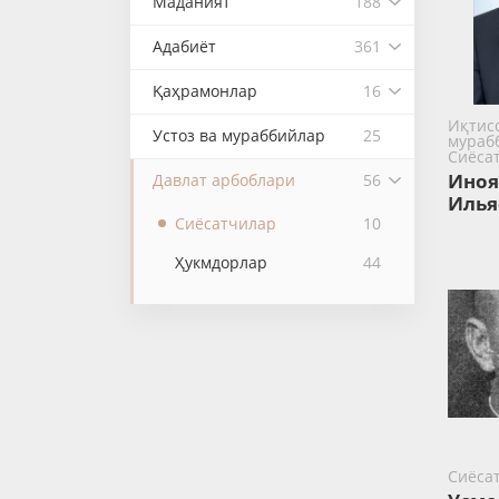
Маданият
188
Адабиёт
361
Қаҳрамонлар
16
Иқтисо
Устоз ва мураббийлар
25
мураб
Сиёса
Иноя
Давлат арбоблари
56
Илья
Сиёсатчилар
10
Ҳукмдорлар
44
Сиёса