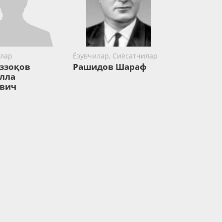
лар
Ёзувчилар, Сиёсатчилар
ззоқов
Рашидов Шараф
лла
вич