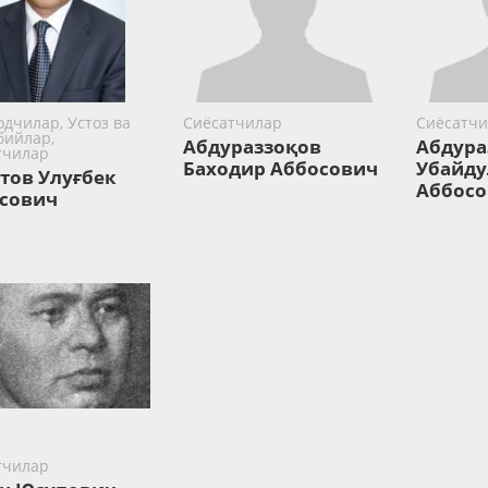
дчилар, Устоз ва
Сиёсатчилар
Сиёсатчи
бийлар,
Абдураззоқов
Абдура
тчилар
Баходир Аббосович
Убайду
тов Улуғбек
Аббосо
сович
тчилар