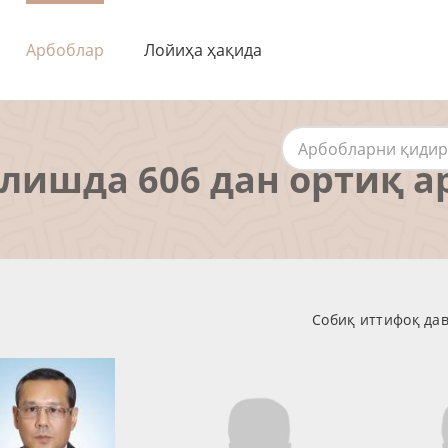
Арбоблар
Лойиҳа ҳақида
алишда 606 дан ортиқ а
Собиқ иттифоқ дав