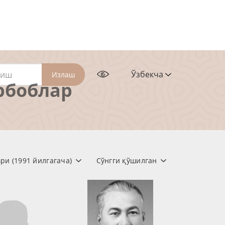
Ўзбекча
Излаш
рбоблар
ри (1991 йилгагача)
Сўнгги қўшилган