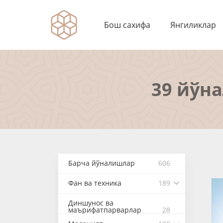
Бош сахифа
Янгиликлар
39 йўн
Барча йўналишлар
606
Фан ва техника
189
Диншунос ва
маърифатпарварлар
28