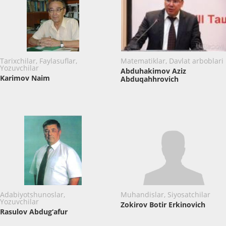
Tarixchilar, Faylasuflar,
Matematiklar, Davlat arboblari
Yozuvchilar
Abduhakimov Aziz
Karimov Naim
Abduqahhrovich
Adabiyotshunoslar,
Muhandislar, Siyosatchilar
Yozuvchilar
Zokirov Botir Erkinovich
Rasulov Abdug‘afur