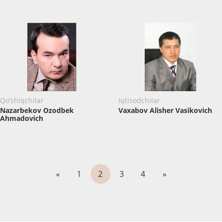
Qo‘shiqchilar
Iqtisodchilar
Nazarbekov Ozodbek
Vaxabov Alisher Vasikovich
Ahmadovich
«
1
2
3
4
»