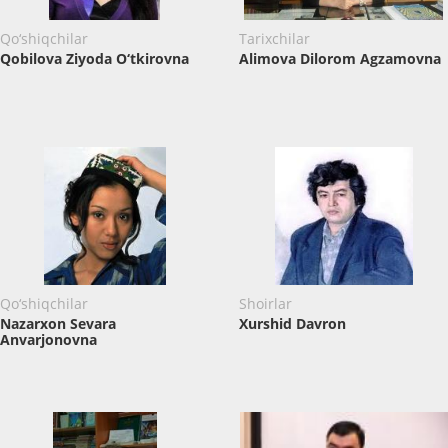
Qo‘shiqchilar
Tarixchilar
Qobilova Ziyoda O‘tkirovna
Alimova Dilorom Agzamovna
Qo‘shiqchilar
Shoirlar
Nazarxon Sevara
Xurshid Davron
Anvarjonovna