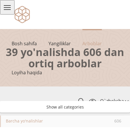
Bosh sahifa
Yangiliklar
Arboblar
39 yo'nalishda 606 dan
ortiq arboblar
Loyiha haqida
O`zbekcha
Show all categories
Barcha yo'nalishlar
606