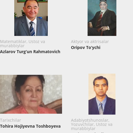
Matematiklar, Ustoz va
Aktyor va aktrisalar
murabbiylar
Oripov To‘ychi
Azlarov Turg‘un Rahmatovich
Tarixchilar
Adabiyotshunoslar,
Yozuvchilar, Ustoz va
Tohira Hojiyevna Toshboyeva
murabbiylar