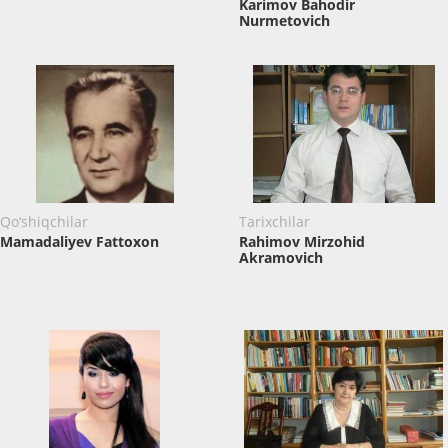
Karimov Bahodir
Nurmetovich
Qo‘shiqchilar
Tarixchilar
Mamadaliyev Fattoxon
Rahimov Mirzohid
Akramovich