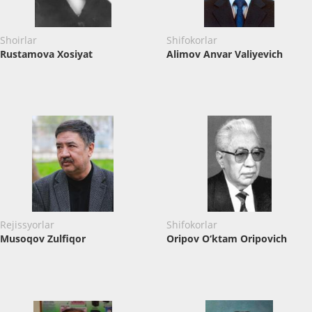
Shoirlar
Shifokorlar
Rustamova Xosiyat
Alimov Anvar Valiyevich
Rejissyorlar
Shifokorlar
Musoqov Zulfiqor
Oripov O‘ktam Oripovich