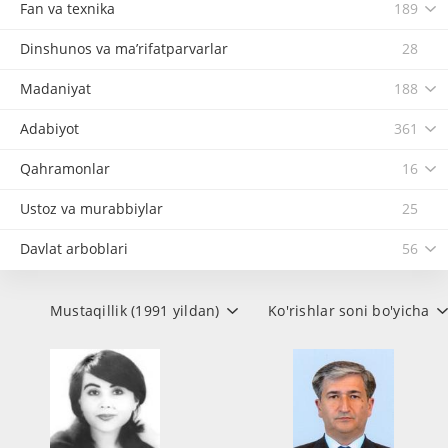
Fan va texnika
189
Dinshunos va ma’rifatparvarlar
28
Madaniyat
188
Adabiyot
361
Qahramonlar
16
Ustoz va murabbiylar
25
Davlat arboblari
56
Mustaqillik (1991 yildan)
Ko'rishlar soni bo'yicha