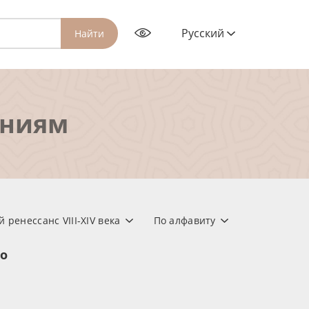
Русский
Найти
ениям
 ренессанс VIII-XIV века
По алфавиту
но