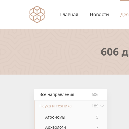
Главная
Новости
Дея
606 
Все направления
606
Наука и техника
189
Агрономы
5
Археологи
7