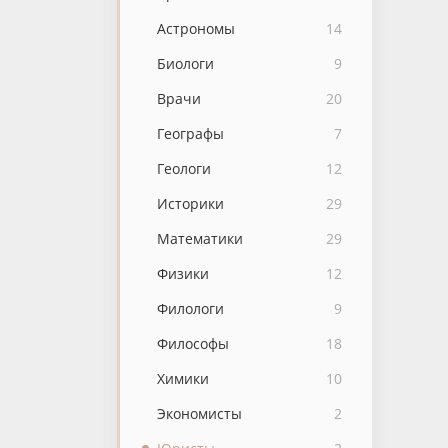
Астрономы
14
Биологи
9
Врачи
20
Географы
7
Геологи
12
Историки
29
Математики
29
Физики
12
Филологи
9
Философы
18
Химики
10
Экономисты
2