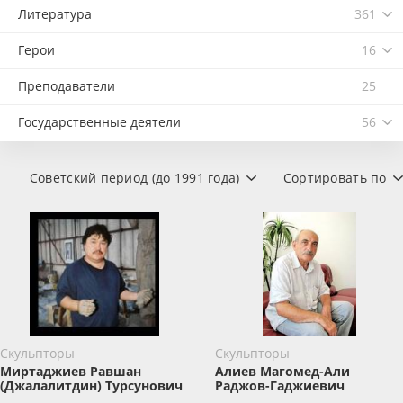
Литература
361
Герои
16
Преподаватели
25
Государственные деятели
56
Советский период (до 1991 года)
Сортировать по
Скульпторы
Скульпторы
Миртаджиев Равшан
Алиев Магомед-Али
(Джалалитдин) Турсунович
Раджов-Гаджиевич