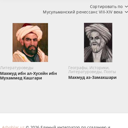
Сортировать по
Мусульманский ренессанс VIII-XIV века
Литературоведы
Географы, Историки,
Литературоведы, Поэты
Махмуд ибн ал-Хусейн ибн
Махмуд аз-Замахшари
Мухаммед Кашгари
Arboblar.uz
© 2026 Единый интегратор по созданию и