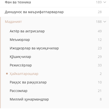
Фан ва техника
189
Диншунос ва маърифатпарварлар
28
Маданият
188
Актёр ва актрисалар
49
Меъморлар
12
Ижодкорлар ва мусиқачилар
23
Қўшиқчилар
29
Режиссёрлар
33
Ҳайкалтарошлар
2
Раққос ва раққосалар
10
Рассомлар
21
Миллий ҳунармандлар
8