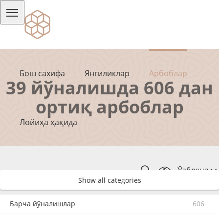
Бош сахифа
Янгиликлар
Арбоблар
39 йўналишда 606 дан
ортиқ арбоблар
Лойиҳа ҳақида
Ўзбекча
Show all categories
Барча йўналишлар
606