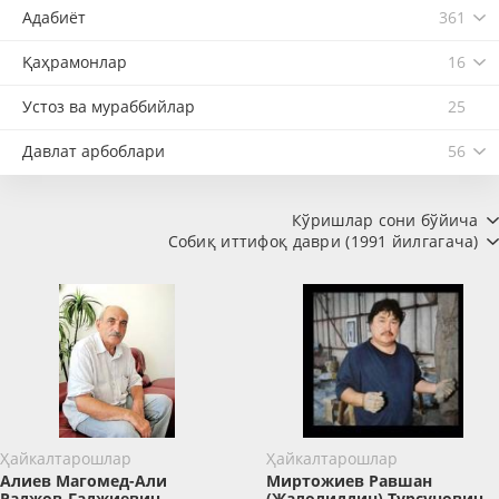
Адабиёт
361
Қаҳрамонлар
16
Устоз ва мураббийлар
25
Давлат арбоблари
56
Кўришлар сони бўйича
Собиқ иттифоқ даври (1991 йилгагача)
Ҳайкалтарошлар
Ҳайкалтарошлар
Алиев Магомед-Али
Миртожиев Равшан
Раджов-Гаджиевич
(Жалолиддин) Турсунович