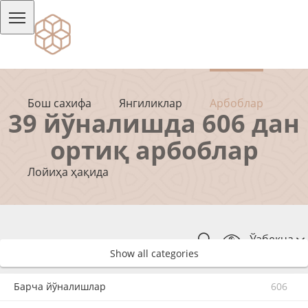
Бош сахифа
Янгиликлар
Арбоблар
39 йўналишда 606 дан
ортиқ арбоблар
Лойиҳа ҳақида
Ўзбекча
Show all categories
Барча йўналишлар
606