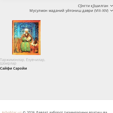
Сўнгги қўшилган
Мусулмон маданий уйғониш даври (VIII-XIV)
Таржимонлар, Ёзувчилар,
Шоирлар
Сайфи Саройи
Arboblar.uz
© 2026 Давлат ахборот тизимларини яратиш ва