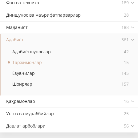
Фан ва техника
189
Диншунос ва маърифатпарварлар
28
Маданият
188
Адабиёт
361
Адабиётшунослар
42
Таржимонлар
15
Ёзувчилар
145
Шоирлар
157
Қаҳрамонлар
16
Устоз ва мураббийлар
25
Давлат арбоблари
56