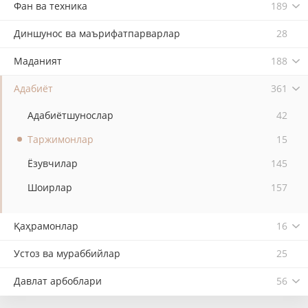
Фан ва техника
189
Диншунос ва маърифатпарварлар
28
Маданият
188
Адабиёт
361
Адабиётшунослар
42
Таржимонлар
15
Ёзувчилар
145
Шоирлар
157
Қаҳрамонлар
16
Устоз ва мураббийлар
25
Давлат арбоблари
56