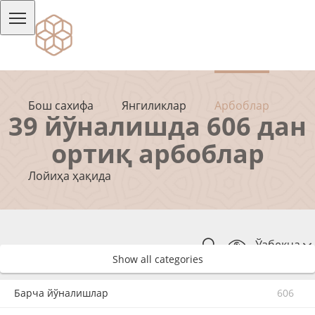
Бош сахифа
Янгиликлар
Арбоблар
39 йўналишда 606 дан
ортиқ арбоблар
Лойиҳа ҳақида
Ўзбекча
Show all categories
Барча йўналишлар
606