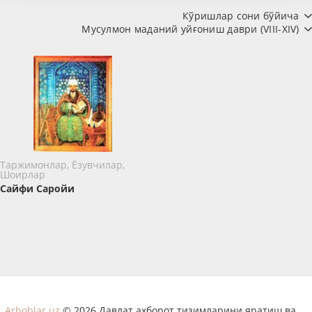
Кўришлар сони бўйича
Мусулмон маданий уйғониш даври (VIII-XIV)
Таржимонлар, Ёзувчилар,
Шоирлар
Сайфи Саройи
Arboblar.uz
© 2026 Давлат ахборот тизимларини яратиш ва