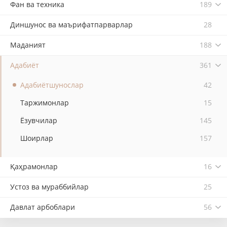
Фан ва техника
189
Диншунос ва маърифатпарварлар
28
Маданият
188
Адабиёт
361
Адабиётшунослар
42
Таржимонлар
15
Ёзувчилар
145
Шоирлар
157
Қаҳрамонлар
16
Устоз ва мураббийлар
25
Давлат арбоблари
56