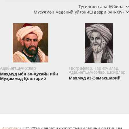
Туғилган сана бўйича
Мусулмон маданий уйғониш даври (VIII-XIV)
Адабиётшунослар
Географлар, Тарихчилар,
Адабиётшунослар, Шоирлар
Маҳмуд ибн ал-Ҳусайн ибн
Маҳмуд аз-Замахшарий
Муҳаммад Қошғарий
Arboblar.uz
© 2026 Давлат ахборот тизимларини яратиш ва