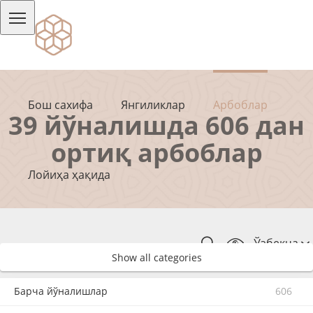
Бош сахифа
Янгиликлар
Арбоблар
39 йўналишда 606 дан
ортиқ арбоблар
Лойиҳа ҳақида
Ўзбекча
Show all categories
Барча йўналишлар
606