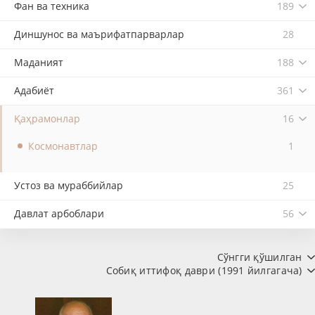
Фан ва техника
189
Диншунос ва маърифатпарварлар
28
Маданият
188
Адабиёт
361
Қаҳрамонлар
16
Космонавтлар
1
Устоз ва мураббийлар
25
Давлат арбоблари
56
Сўнгги қўшилган
Собиқ иттифоқ даври (1991 йилгагача)