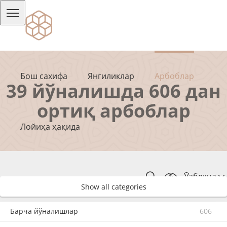
Бош сахифа
Янгиликлар
Арбоблар
39 йўналишда 606 дан
ортиқ арбоблар
Лойиҳа ҳақида
Ўзбекча
Show all categories
Барча йўналишлар
606