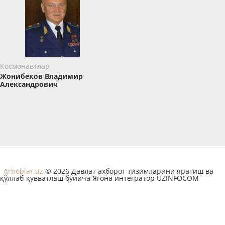
Космонавтлар
Жонибеков Владимир
Александрович
Arboblar.uz
© 2026 Давлат ахборот тизимларини яратиш ва
қўллаб-қувватлаш бўйича Ягона интегратор UZINFOCOM