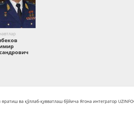
навтлар
ибеков
имир
сандрович
 яратиш ва қўллаб-қувватлаш бўйича Ягона интегратор UZINF