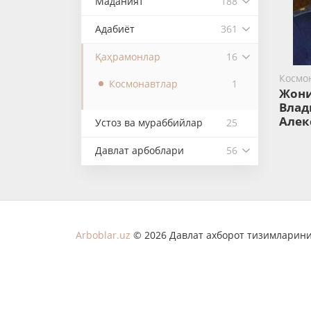
Маданият
188
Адабиёт
361
Қаҳрамонлар
16
Космо
Космонавтлар
1
Жон
Влад
Алек
Устоз ва мураббийлар
25
Давлат арбоблари
56
Arboblar.uz
© 2026 Давлат ахборот тизимларини