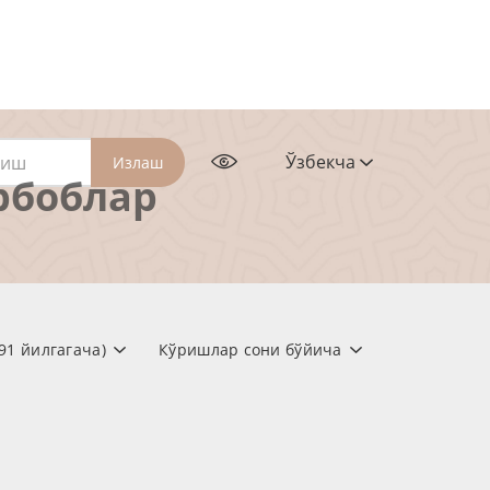
Ўзбекча
Излаш
рбоблар
91 йилгагача)
Кўришлар сони бўйича