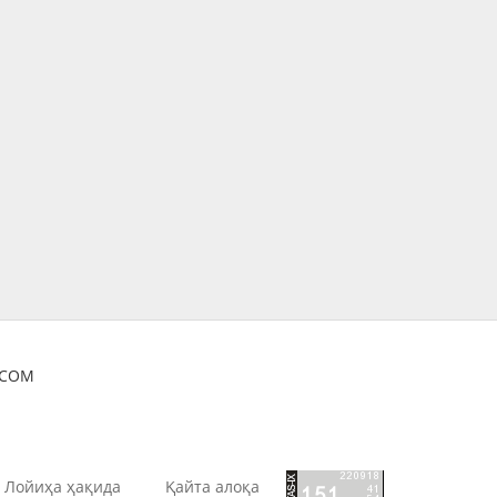
OCOM
Лойиҳа ҳақида
Қайта алоқа