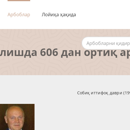
Арбоблар
Лойиҳа ҳақида
алишда 606 дан ортиқ а
Собиқ иттифоқ даври (19