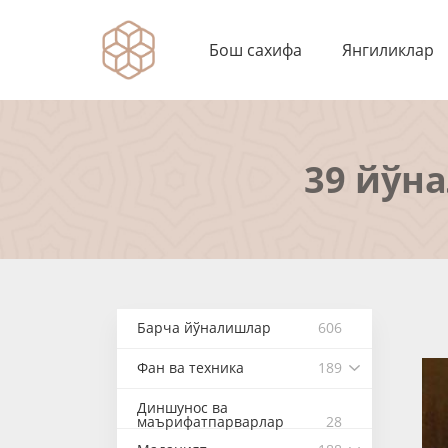
Бош сахифа
Янгиликлар
39 йўн
Барча йўналишлар
606
Фан ва техника
189
Диншунос ва
маърифатпарварлар
28