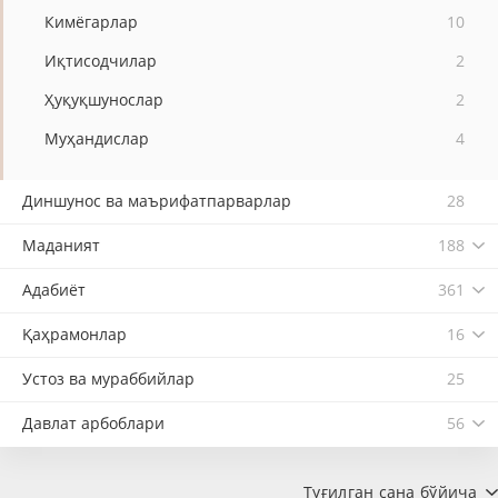
Кимёгарлар
10
Иқтисодчилар
2
Ҳуқуқшунослар
2
Муҳандислар
4
Диншунос ва маърифатпарварлар
28
Маданият
188
Адабиёт
361
Қаҳрамонлар
16
Устоз ва мураббийлар
25
Давлат арбоблари
56
Туғилган сана бўйича