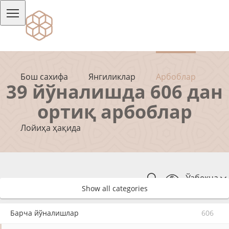
Бош сахифа
Янгиликлар
Арбоблар
39 йўналишда 606 дан
ортиқ арбоблар
Лойиҳа ҳақида
Ўзбекча
Show all categories
Барча йўналишлар
606