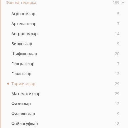
Фан ва техника
189
Агрономлар
5
Археологлар
7
Астрономлар
14
Биологлар
9
Шифокорлар
20
Географлар
7
Геологлар
12
Тарихчилар
29
Математиклар
29
Физиклар
12
Филологлар
9
Файласуфлар
18