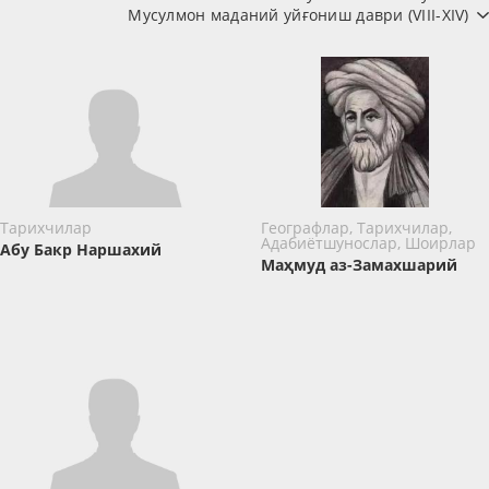
Мусулмон маданий уйғониш даври (VIII-XIV)
Тарихчилар
Географлар, Тарихчилар,
Адабиётшунослар, Шоирлар
Абу Бакр Наршахий
Маҳмуд аз-Замахшарий