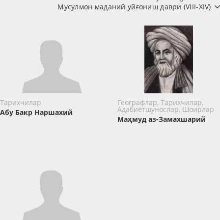
Мусулмон маданий уйғониш даври (VIII-XIV)
Тарихчилар
Географлар, Тарихчилар,
Адабиётшунослар, Шоирлар
Абу Бакр Наршахий
Маҳмуд аз-Замахшарий