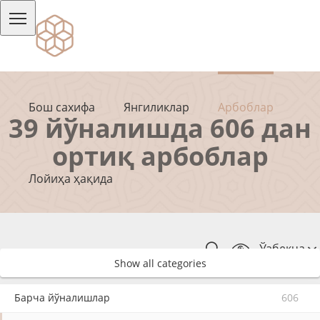
Бош сахифа
Янгиликлар
Арбоблар
39 йўналишда 606 дан
ортиқ арбоблар
Лойиҳа ҳақида
Ўзбекча
Show all categories
Барча йўналишлар
606