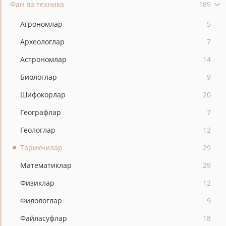
Фан ва техника
189
Агрономлар
5
Археологлар
7
Астрономлар
14
Биологлар
9
Шифокорлар
20
Географлар
7
Геологлар
12
Тарихчилар
29
Математиклар
29
Физиклар
12
Филологлар
9
Файласуфлар
18