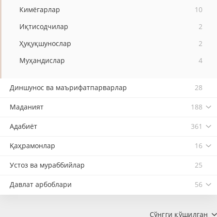
Кимёгарлар
10
Иқтисодчилар
2
Ҳуқуқшунослар
2
Муҳандислар
4
Диншунос ва маърифатпарварлар
28
Маданият
188
Адабиёт
361
Қаҳрамонлар
16
Устоз ва мураббийлар
25
Давлат арбоблари
56
Сўнгги қўшилган