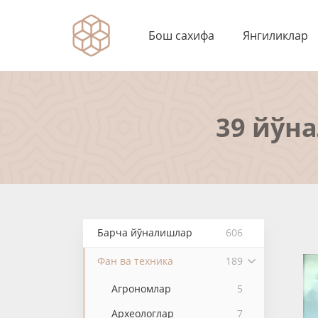
Бош сахифа
Янгиликлар
39 йўн
Барча йўналишлар
606
Фан ва техника
189
Агрономлар
5
Археологлар
7