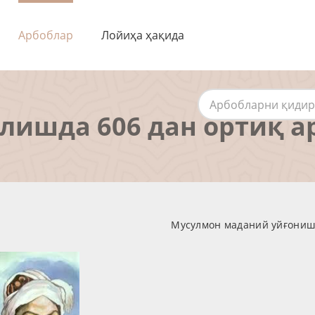
Арбоблар
Лойиҳа ҳақида
алишда 606 дан ортиқ а
Мусулмон маданий уйғониш д