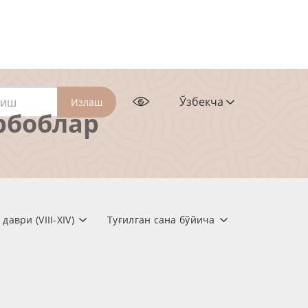
Ўзбекча
Излаш
рбоблар
аври (VIII-XIV)
Туғилган сана бўйича