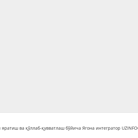
 яратиш ва қўллаб-қувватлаш бўйича Ягона интегратор UZINF