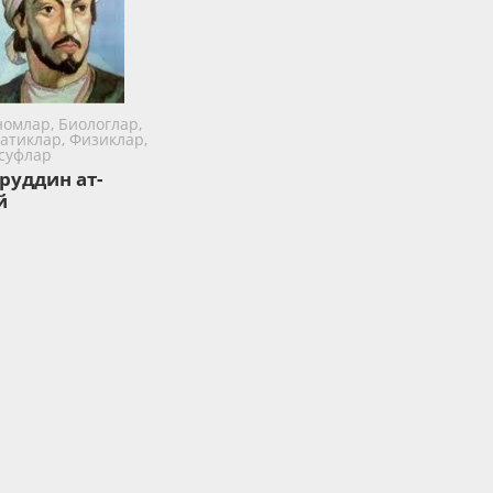
омлар, Биологлар,
атиклар, Физиклар,
суфлар
руддин ат-
й