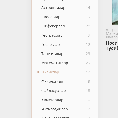
Астрономлар
14
Биологлар
9
Шифокорлар
20
Астрон
Матем
Географлар
7
Файла
Носи
Геологлар
12
Туси
Тарихчилар
29
Математиклар
29
Физиклар
12
Филологлар
9
Файласуфлар
18
Кимёгарлар
10
Иқтисодчилар
2