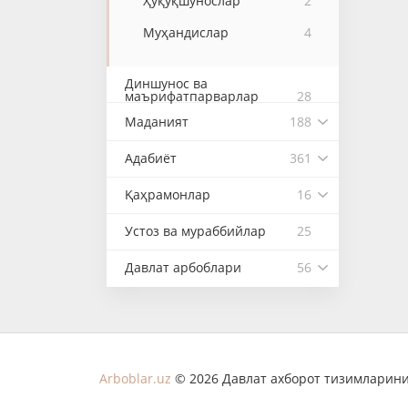
Ҳуқуқшунослар
2
Муҳандислар
4
Диншунос ва
маърифатпарварлар
28
Маданият
188
Адабиёт
361
Қаҳрамонлар
16
Устоз ва мураббийлар
25
Давлат арбоблари
56
Arboblar.uz
© 2026 Давлат ахборот тизимларини