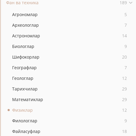
Фан ва техника
189
Агрономлар
5
Археологлар
7
Астрономлар
14
Биологлар
9
Шифокорлар
20
Географлар
7
Геологлар
12
Тарихчилар
29
Математиклар
29
Физиклар
12
Филологлар
9
Файласуфлар
18