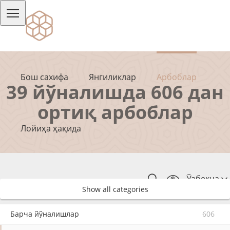
Бош сахифа
Янгиликлар
Арбоблар
39 йўналишда 606 дан
ортиқ арбоблар
Лойиҳа ҳақида
Ўзбекча
Show all categories
Барча йўналишлар
606