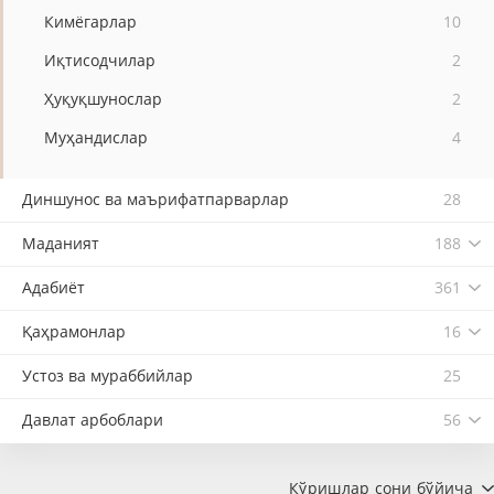
Кимёгарлар
10
Иқтисодчилар
2
Ҳуқуқшунослар
2
Муҳандислар
4
Диншунос ва маърифатпарварлар
28
Маданият
188
Адабиёт
361
Қаҳрамонлар
16
Устоз ва мураббийлар
25
Давлат арбоблари
56
Кўришлар сони бўйича