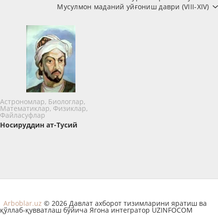
Мусулмон маданий уйғониш даври (VIII-XIV)
Астрономлар, Биологлар,
Математиклар, Физиклар,
Файласуфлар
Носируддин ат-Тусий
Arboblar.uz
© 2026 Давлат ахборот тизимларини яратиш ва
қўллаб-қувватлаш бўйича Ягона интегратор UZINFOCOM