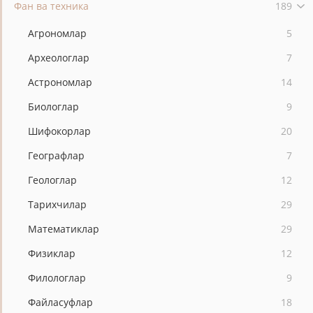
Фан ва техника
189
Агрономлар
5
Археологлар
7
Астрономлар
14
Биологлар
9
Шифокорлар
20
Географлар
7
Геологлар
12
Тарихчилар
29
Математиклар
29
Физиклар
12
Филологлар
9
Файласуфлар
18