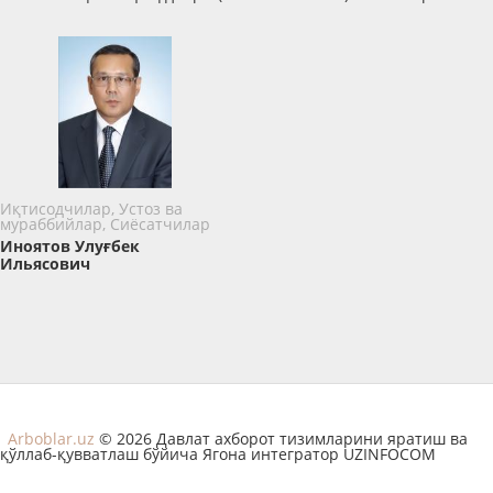
Иқтисодчилар, Устоз ва
мураббийлар, Сиёсатчилар
Иноятов Улуғбек
Ильясович
Arboblar.uz
© 2026 Давлат ахборот тизимларини яратиш ва
қўллаб-қувватлаш бўйича Ягона интегратор UZINFOCOM