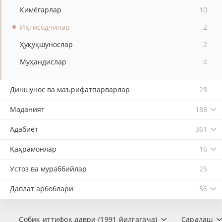
Кимёгарлар
10
Иқтисодчилар
2
Ҳуқуқшунослар
2
Муҳандислар
4
Диншунос ва маърифатпарварлар
28
Маданият
188
Адабиёт
361
Қаҳрамонлар
16
Устоз ва мураббийлар
25
Давлат арбоблари
56
Собиқ иттифоқ даври (1991 йилгагача)
Саралаш