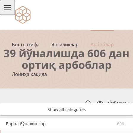
Бош сахифа
Янгиликлар
Арбоблар
39 йўналишда 606 дан
ортиқ арбоблар
Лойиҳа ҳақида
Ўзбекча
Show all categories
Барча йўналишлар
606