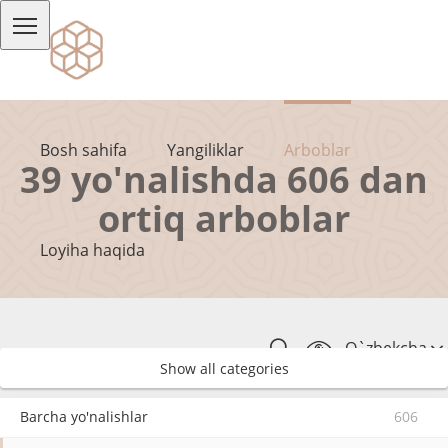
Bosh sahifa
Yangiliklar
Arboblar
39 yo'nalishda 606 dan
ortiq arboblar
Loyiha haqida
O`zbekcha
Show all categories
Barcha yo'nalishlar
606