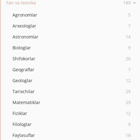
Fan va texnika
189
Agronomlar
5
Arxeologlar
7
Astronomlar
14
Biologlar
9
Shifokorlar
20
Geograflar
7
Geologlar
12
Tarixchilar
29
Matematiklar
29
Fiziklar
12
Filologlar
9
Faylasuflar
18