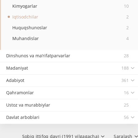
Kimyogarlar
10
Iqtisodchilar
2
Huquqshunoslar
2
Muhandislar
4
Dinshunos va ma’rifatparvarlar
28
Madaniyat
188
Adabiyot
361
Qahramonlar
16
Ustoz va murabbiylar
25
Davlat arboblari
56
Sobiq ittifoq davri (1991 yilgagacha)
Saralash