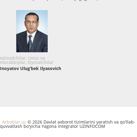
Iqtisodchilar, Ustoz va
murabbiylar, Siyosatchilar
Inoyatov Ulug‘bek Ilyasovich
Arboblar.uz
© 2026 Davlat axborot tizimlarini yaratish va qo'llab-
quvvatlash bo'yicha Yagona integrator UZINFOCOM