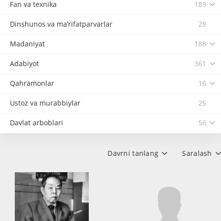
Fan va texnika
189
Dinshunos va ma’rifatparvarlar
28
Madaniyat
188
Adabiyot
361
Qahramonlar
16
Ustoz va murabbiylar
25
Davlat arboblari
56
Davrni tanlang
Saralash