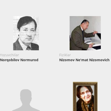
Yozuvchilar
Fiziklar
Norqobilov Normurod
Nizomov Ne'mat Nizomovich