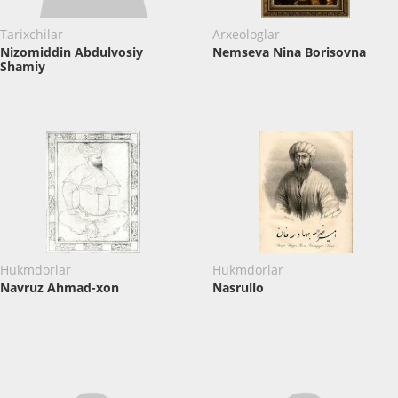
Tarixchilar
Arxeologlar
Nizomiddin Abdulvosiy
Nemseva ​Nina Borisovna
Shamiy
Hukmdorlar
Hukmdorlar
Navruz Ahmad-xon
Nasrullo