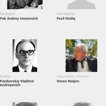
Geologlar
Hukmdorlar
Pak Andrey Insunovich
Pozil Otaliq
Fiziklar
Yozuvchilar, Shoirlar
Pazdzerskiy Vladimir
Omon Matjon
Andreyevich