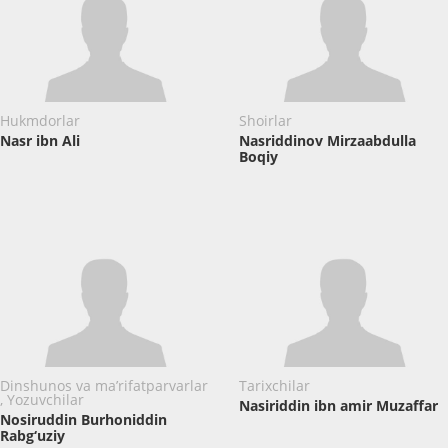
Hukmdorlar
Shoirlar
Nasr ibn Ali
Nasriddinov ​Mirzaabdulla
Boqiy
Dinshunos va ma’rifatparvarlar
Tarixchilar
, Yozuvchilar
Nasiriddin ibn amir Muzaffar
Nosiruddin Burhoniddin
Rabg‘uziy