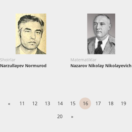
Shoirlar
Matematiklar
Narzullayev Normurod
Nazarov Nikolay Nikolayevich
«
11
12
13
14
15
16
17
18
19
20
»