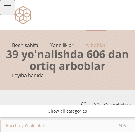
Bosh sahifa
Yangiliklar
Arboblar
39 yo'nalishda 606 dan
ortiq arboblar
Loyiha haqida
O`zbekcha
Show all categories
Barcha yo'nalishlar
606