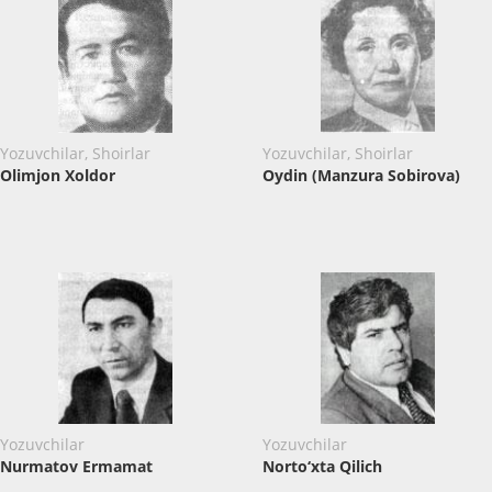
Yozuvchilar, Shoirlar
Yozuvchilar, Shoirlar
Olimjon Xoldor
Oydin (Manzura Sobirova)
Yozuvchilar
Yozuvchilar
Nurmatov Ermamat
Norto‘xta Qilich