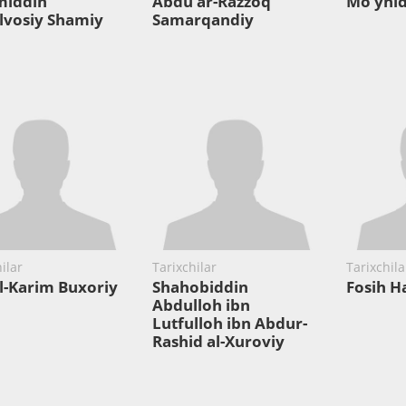
middin
Abdu ar-Razzoq
Mo‘ynid
lvosiy Shamiy
Samarqandiy
ilar
Tarixchilar
Tarixchila
l-Karim Buxoriy
Shahobiddin
Fosih H
Abdulloh ibn
Lutfulloh ibn Abdur-
Rashid al-Xuroviy