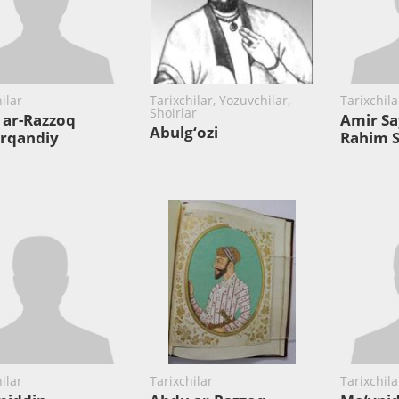
ilar
Tarixchilar, Yozuvchilar,
Tarixchila
Shoirlar
 ar-Razzoq
Amir Sa
Abulg‘ozi
rqandiy
Rahim 
ilar
Tarixchilar
Tarixchila