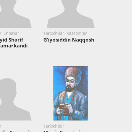
r, Shoirlar
Tarixchilar, Rassomlar
yid Sharif
G‘iyosiddin Naqqosh
Samarkandi
r
Tarixchilar