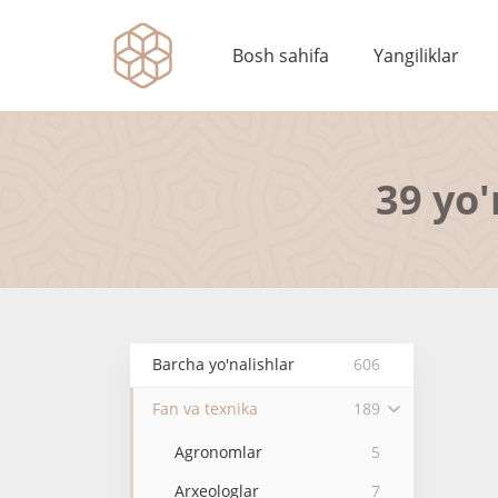
Bosh sahifa
Yangiliklar
39 yo'
Barcha yo'nalishlar
606
Fan va texnika
189
Agronomlar
5
Arxeologlar
7