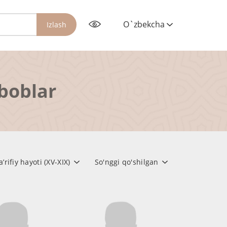
O`zbekcha
Izlash
rboblar
rifiy hayoti (XV-XIX)
So'nggi qo'shilgan