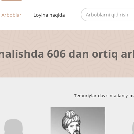
Arboblar
Loyiha haqida
nalishda 606 dan ortiq a
Temuriylar davri madaniy-ma’