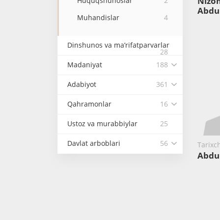
Nizo
Huquqshunoslar
2
Abdu
Muhandislar
4
Dinshunos va ma’rifatparvarlar
28
Madaniyat
188
Adabiyot
361
Qahramonlar
16
Ustoz va murabbiylar
25
Davlat arboblari
56
Tarixch
Abdu