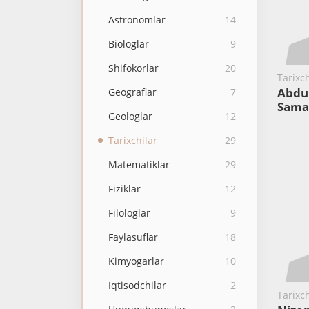
Astronomlar
14
Biologlar
9
Shifokorlar
20
Tarixch
Abdu
Geograflar
7
Sama
Geologlar
12
Tarixchilar
29
Matematiklar
29
Fiziklar
12
Filologlar
9
Faylasuflar
18
Kimyogarlar
10
Iqtisodchilar
2
Tarixch