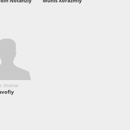
din Notanziy
Munis Xorazmiy
r, Shoirlar
avofiy