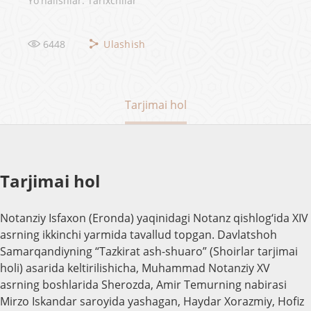
Yo'nalishlar: Tarixchilar
6448
Ulashish
Tarjimai hol
Tarjimai hol
Notanziy Isfaxon (Eronda) yaqinidagi Notanz qishlog‘ida XIV
asrning ikkinchi yarmida tavallud topgan. Davlatshoh
Samarqandiyning “Tazkirat ash-shuaro” (Shoirlar tarjimai
holi) asarida keltirilishicha, Muhammad Notanziy XV
asrning boshlarida Sherozda, Amir Temurning nabirasi
Mirzo Iskandar saroyida yashagan, Haydar Xorazmiy, Hofiz