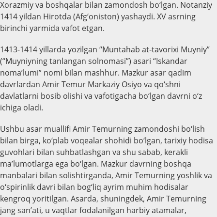
Xorazmiy va boshqalar bilan zamondosh bo‘lgan. Notanziy
1414 yildan Hirotda (Afg‘oniston) yashaydi. XV asrning
birinchi yarmida vafot etgan.
1413-1414 yillarda yozilgan “Muntahab at-tavorixi Muyniy”
(“Muyniyning tanlangan solnomasi”) asari “Iskandar
noma’lumi” nomi bilan mashhur. Mazkur asar qadim
davrlardan Amir Temur Markaziy Osiyo va qo‘shni
davlatlarni bosib olishi va vafotigacha bo‘lgan davrni o‘z
ichiga oladi.
Ushbu asar muallifi Amir Temurning zamondoshi bo‘lish
bilan birga, ko‘plab voqealar shohidi bo‘lgan, tarixiy hodisa
guvohlari bilan suhbatlashgan va shu sabab, kerakli
ma’lumotlarga ega bo‘lgan. Mazkur davrning boshqa
manbalari bilan solishtirganda, Amir Temurning yoshlik va
o‘spirinlik davri bilan bog‘liq ayrim muhim hodisalar
kengroq yoritilgan. Asarda, shuningdek, Amir Temurning
jang san’ati, u vaqtlar fodalanilgan harbiy atamalar,