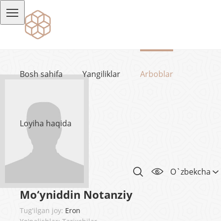
Bosh sahifa
Yangiliklar
Arboblar
Loyiha haqida
O`zbekcha
Mo‘yniddin Notanziy
Tug'ilgan joy:
Eron