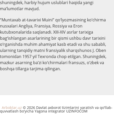
shuningdek, harbiy hujum uslublari haqida yangi
ma’lumotlar mavjud.
“Muntaxab at-tavarixi Muini” qo‘lyozmasining ko‘chirma
nusxalari Angliya, Fransiya, Rossiya va Eron
kutubxonalarida saqlanadi. XIII-XIV asrlar tarixiga
bag‘ishlangan asarlarining bir qismi ushbu davr tarixini
o‘rganishda muhim ahamiyat kasb etadi va shu sababli,
ularning tanqidiy matni fransiyalik sharqshunos J. Oben
tomonidan 1957 yil Texronda chop etilgan. Shuningdek,
mazkur asarning ba’zi ko‘chirmalari fransuzs, o‘zbek va
boshqa tillarga tarjima qilingan.
Arboblar.uz
© 2026 Davlat axborot tizimlarini yaratish va qo'llab-
quvvatlash bo'yicha Yagona integrator UZINFOCOM