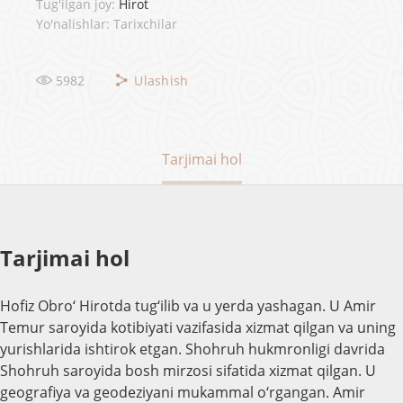
Tug'ilgan joy:
Hirot
Yo'nalishlar: Tarixchilar
5982
Ulashish
Tarjimai hol
Tarjimai hol
Hofiz Obro‘ Hirotda tug‘ilib va u yerda yashagan. U Amir
Temur saroyida kotibiyati vazifasida xizmat qilgan va uning
yurishlarida ishtirok etgan. Shohruh hukmronligi davrida
Shohruh saroyida bosh mirzosi sifatida xizmat qilgan. U
geografiya va geodeziyani mukammal o‘rgangan. Amir