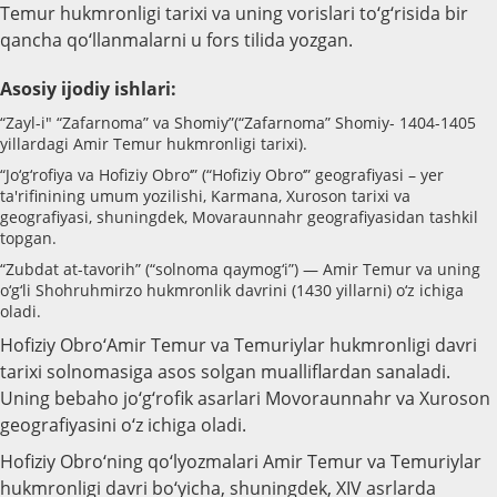
Temur hukmronligi tarixi va uning vorislari to‘g‘risida bir
qancha qo‘llanmalarni u fors tilida yozgan.
Asosiy ijodiy ishlari
:
“Zayl-i" “Zafarnoma” va Shomiy”(“Zafarnoma” Shomiy- 1404-1405
yillardagi Amir Temur hukmronligi tarixi).
“Jo‘g‘rofiya va Hofiziy Obro‘” (“Hofiziy Obro‘” geografiyasi – yer
ta'rifinining umum yozilishi, Karmana, Xuroson tarixi va
geografiyasi, shuningdek, Movaraunnahr geografiyasidan tashkil
topgan.
“Zubdat at-tavorih” (“solnoma qaymog‘i”) — Amir Temur va uning
o‘g‘li Shohruhmirzo hukmronlik davrini (1430 yillarni) o‘z ichiga
oladi.
Hofiziy Obro‘Amir Temur va Temuriylar hukmronligi davri
tarixi solnomasiga asos solgan mualliflardan sanaladi.
Uning bebaho jo‘g‘rofik asarlari Movoraunnahr va Xuroson
geografiyasini o‘z ichiga oladi.
Hofiziy Obro‘ning qo‘lyozmalari Amir Temur va Temuriylar
hukmronligi davri bo‘yicha, shuningdek, XIV asrlarda