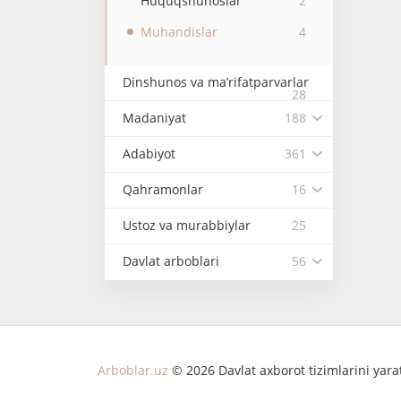
Huquqshunoslar
2
Muhandislar
4
Dinshunos va ma’rifatparvarlar
28
Madaniyat
188
Adabiyot
361
Qahramonlar
16
Ustoz va murabbiylar
25
Davlat arboblari
56
Arboblar.uz
© 2026 Davlat axborot tizimlarini yar