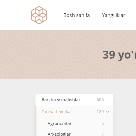
Bosh sahifa
Yangiliklar
39 yo'
Barcha yo'nalishlar
606
Fan va texnika
189
Agronomlar
5
Arxeologlar
7