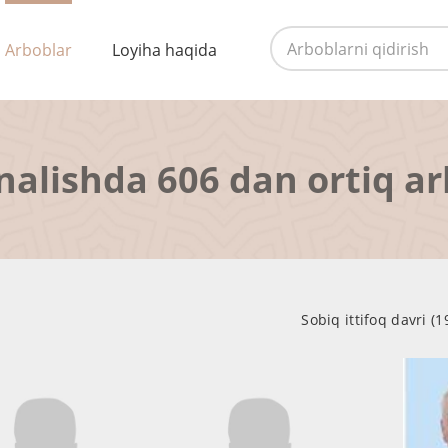
Arboblar
Loyiha haqida
nalishda 606 dan ortiq a
Sobiq ittifoq davri (