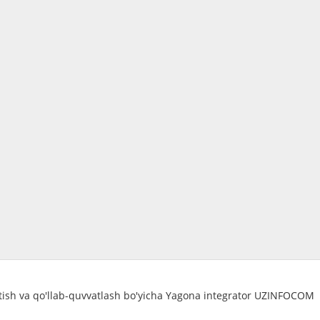
atish va qo'llab-quvvatlash bo'yicha Yagona integrator UZINFOCOM