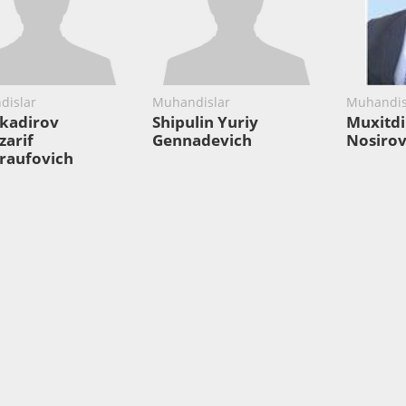
dislar
Muhandislar
Muhandis
kadirov
Shipulin Yuriy
Muxitdi
zarif
Gennadevich
Nosirov
raufovich