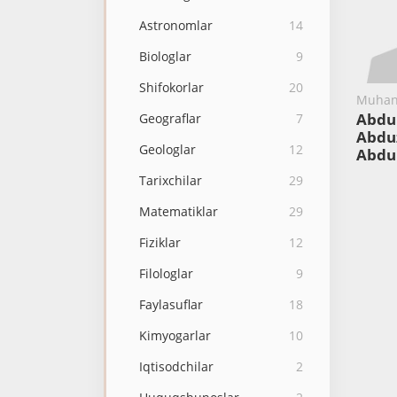
Astronomlar
14
Biologlar
9
Shifokorlar
20
Muhan
Abdu
Geograflar
7
Abdu
Geologlar
12
Abdu
Tarixchilar
29
Matematiklar
29
Fiziklar
12
Filologlar
9
Faylasuflar
18
Kimyogarlar
10
Iqtisodchilar
2