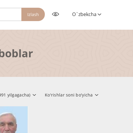
O`zbekcha
Izlash
rboblar
1991 yilgagacha)
Ko'rishlar soni bo'yicha