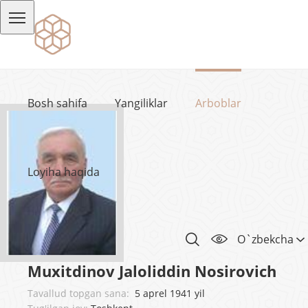
Bosh sahifa
Yangiliklar
Arboblar
Loyiha haqida
O`zbekcha
Muxitdinov Jaloliddin Nosirovich
Tavallud topgan sana:
5 aprel 1941 yil