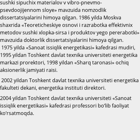
sushki sipuchix materialov v vibro-pnevmo-
psevdoojijennom sloye» mavzuida nomzodlik
dissertatsiyalarini himoya qilgan. 1986 yilda Moskva
shaxrida «Teoreticheskiye osnovi i razrabotka effektivnix
metodov sushki xlopka-sirsa i produktov yego pererabotki»
mavzuida doktorlik dissertatsiyalarini himoya qilgan.
1975 yilda «Sanoat issiqlik energetikasi» kafedrasi mudiri,
1995 yildan Toshkent davlat texnika universiteti energetika
markazi prorektori, 1998 yildan «Sharq taronasi» ochiq
aksionerlik jamiyati raisi.
2002 yildan Toshkent davlat texnika universiteti energetika
fakulteti dekani, energetika instituti direktori.
2004 yildan Toshkent davlat texnika universiteti «Sanoat
issiqlik energetikasi» kafedrasi professori bo‘lib faoliyat
ko‘rsatmoqda.