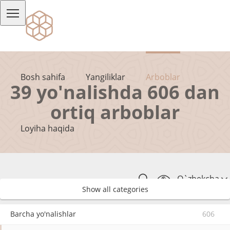
Bosh sahifa
Yangiliklar
Arboblar
39 yo'nalishda 606 dan
ortiq arboblar
Loyiha haqida
O`zbekcha
Show all categories
Barcha yo'nalishlar
606