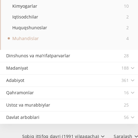
Kimyogarlar
10
Iqtisodchilar
2
Huquqshunoslar
2
Muhandislar
4
Dinshunos va ma’rifatparvarlar
28
Madaniyat
188
Adabiyot
361
Qahramonlar
16
Ustoz va murabbiylar
25
Davlat arboblari
56
Sobiq ittifoq davri (1991 yilgagacha)
Saralash