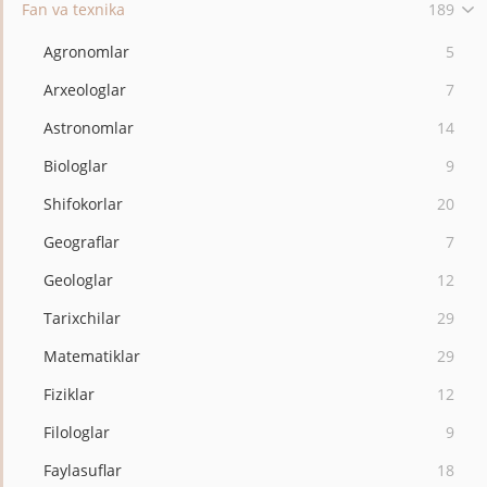
Fan va texnika
189
Agronomlar
5
Arxeologlar
7
Astronomlar
14
Biologlar
9
Shifokorlar
20
Geograflar
7
Geologlar
12
Tarixchilar
29
Matematiklar
29
Fiziklar
12
Filologlar
9
Faylasuflar
18