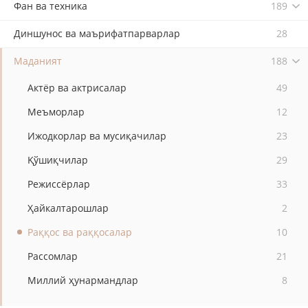
Фан ва техника
189
Диншунос ва маърифатпарварлар
28
Маданият
188
Актёр ва актрисалар
49
Меъморлар
12
Ижодкорлар ва мусиқачилар
23
Қўшиқчилар
29
Режиссёрлар
33
Ҳайкалтарошлар
2
Раққос ва раққосалар
10
Рассомлар
21
Миллий ҳунармандлар
8