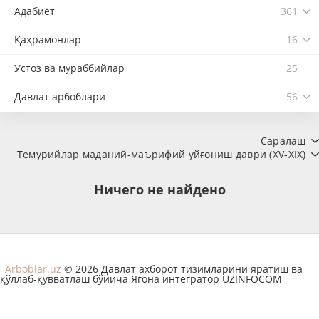
Адабиёт
361
Қаҳрамонлар
16
Устоз ва мураббийлар
25
Давлат арбоблари
56
Саралаш
Темурийлар маданий-маърифий уйғониш даври (XV-XIX)
Ничего не найдено
Arboblar.uz
© 2026 Давлат ахборот тизимларини яратиш ва
қўллаб-қувватлаш бўйича Ягона интегратор UZINFOCOM