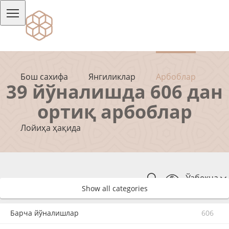
Бош сахифа
Янгиликлар
Арбоблар
39 йўналишда 606 дан
ортиқ арбоблар
Лойиҳа ҳақида
Ўзбекча
Show all categories
Барча йўналишлар
606