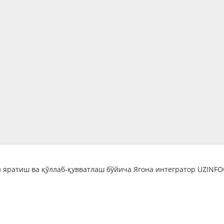
 яратиш ва қўллаб-қувватлаш бўйича Ягона интегратор UZINF