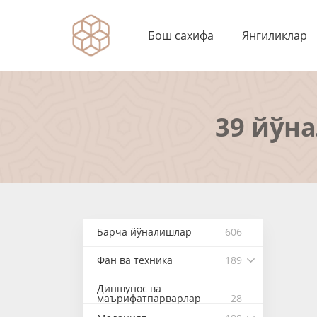
Бош сахифа
Янгиликлар
39 йўн
Барча йўналишлар
606
Фан ва техника
189
Диншунос ва
маърифатпарварлар
28