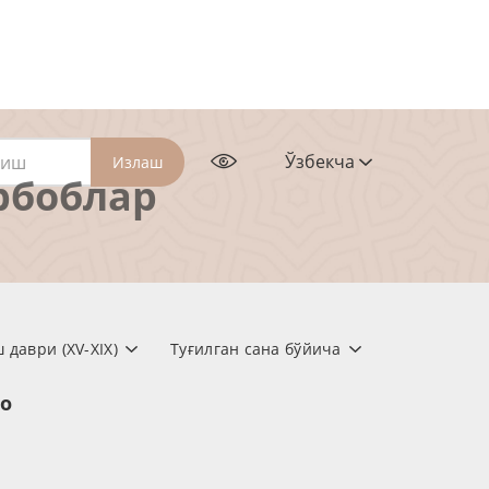
Ўзбекча
Излаш
рбоблар
даври (XV-XIX)
Туғилган сана бўйича
но