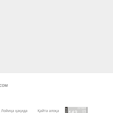
OCOM
Лойиҳа ҳақида
Қайта алоқа