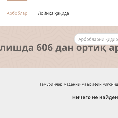
Арбоблар
Лойиҳа ҳақида
алишда 606 дан ортиқ а
Темурийлар маданий-маърифий уйғониш 
Ничего не найде