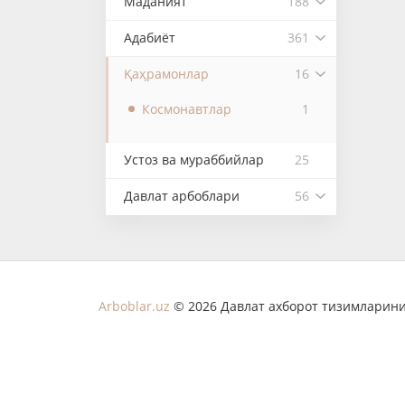
Маданият
188
Адабиёт
361
Қаҳрамонлар
16
Космонавтлар
1
Устоз ва мураббийлар
25
Давлат арбоблари
56
Arboblar.uz
© 2026 Давлат ахборот тизимларини