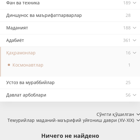
Фан ва техника
189
Диншунос ва маърифатпарварлар
28
Маданият
188
Адабиёт
361
Қаҳрамонлар
16
Космонавтлар
1
Устоз ва мураббийлар
25
Давлат арбоблари
56
Сўнгги қўшилган
Темурийлар маданий-маърифий уйғониш даври (XV-XIX)
Ничего не найдено