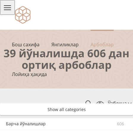
Бош сахифа
Янгиликлар
Арбоблар
39 йўналишда 606 дан
ортиқ арбоблар
Лойиҳа ҳақида
Ўзбекча
Show all categories
Барча йўналишлар
606