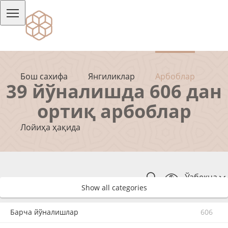
Бош сахифа
Янгиликлар
Арбоблар
39 йўналишда 606 дан
ортиқ арбоблар
Лойиҳа ҳақида
Ўзбекча
Show all categories
Барча йўналишлар
606