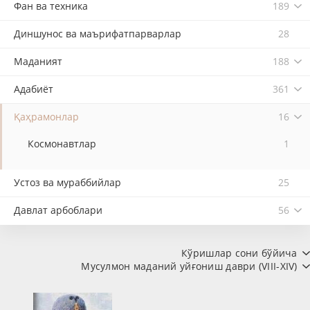
Фан ва техника
189
Диншунос ва маърифатпарварлар
28
Маданият
188
Адабиёт
361
Қаҳрамонлар
16
Космонавтлар
1
Устоз ва мураббийлар
25
Давлат арбоблари
56
Кўришлар сони бўйича
Мусулмон маданий уйғониш даври (VIII-XIV)