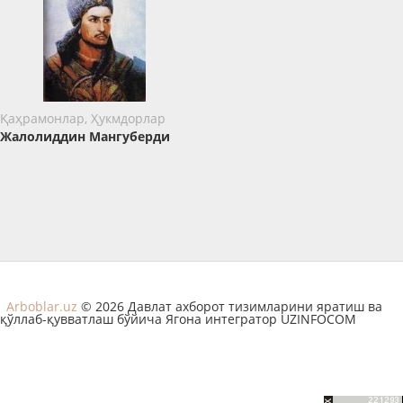
Қаҳрамонлар, Ҳукмдорлар
Жалолиддин Мангуберди
Arboblar.uz
© 2026 Давлат ахборот тизимларини яратиш ва
қўллаб-қувватлаш бўйича Ягона интегратор UZINFOCOM