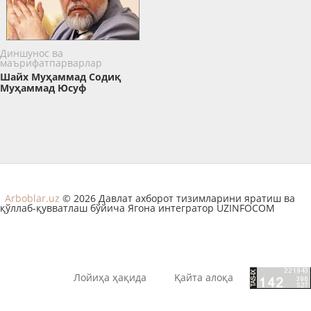
Диншунос ва
маърифатпарварлар
Шайх Муҳаммад Содиқ
Муҳаммад Юсуф
Arboblar.uz
© 2026 Давлат ахборот тизимларини яратиш ва
қўллаб-қувватлаш бўйича Ягона интегратор UZINFOCOM
Лойиҳа ҳақида
Қайта алоқа