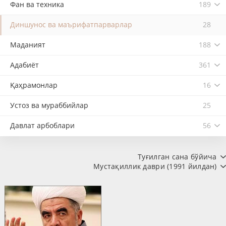
Фан ва техника
189
Диншунос ва маърифатпарварлар
28
Маданият
188
Адабиёт
361
Қаҳрамонлар
16
Устоз ва мураббийлар
25
Давлат арбоблари
56
Туғилган сана бўйича
Мустақиллик даври (1991 йилдан)