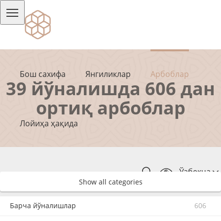
Бош сахифа
Янгиликлар
Арбоблар
39 йўналишда 606 дан
ортиқ арбоблар
Лойиҳа ҳақида
Ўзбекча
Show all categories
Барча йўналишлар
606