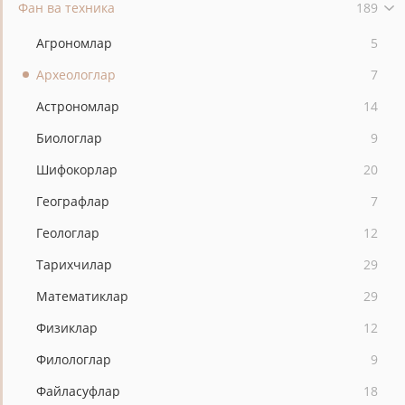
Фан ва техника
189
Агрономлар
5
Археологлар
7
Астрономлар
14
Биологлар
9
Шифокорлар
20
Географлар
7
Геологлар
12
Тарихчилар
29
Математиклар
29
Физиклар
12
Филологлар
9
Файласуфлар
18