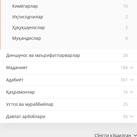
Кимёгарлар
10
Иқтисодчилар
2
Ҳуқуқшунослар
2
Муҳандислар
4
Диншунос ва маърифатпарварлар
28
Маданият
188
Адабиёт
361
Қаҳрамонлар
16
Устоз ва мураббийлар
25
Давлат арбоблари
56
Сўнгги қўшилган