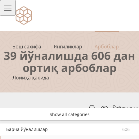
Бош сахифа
Янгиликлар
Арбоблар
39 йўналишда 606 дан
ортиқ арбоблар
Лойиҳа ҳақида
Ўзбекча
Show all categories
Барча йўналишлар
606