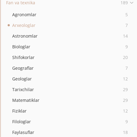
Fan va texnika
189
Agronomlar
5
Arxeologlar
7
Astronomlar
14
Biologlar
9
Shifokorlar
20
Geograflar
7
Geologlar
12
Tarixchilar
29
Matematiklar
29
Fiziklar
12
Filologlar
9
Faylasuflar
18