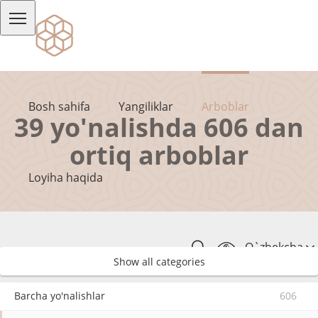
Bosh sahifa
Yangiliklar
Arboblar
39 yo'nalishda 606 dan
ortiq arboblar
Loyiha haqida
O`zbekcha
Show all categories
Barcha yo'nalishlar
606