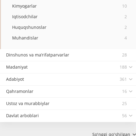
Kimyogarlar
10
Iqtisodchilar
2
Huquqshunoslar
2
Muhandislar
4
Dinshunos va ma’rifatparvarlar
28
Madaniyat
188
Adabiyot
361
Qahramonlar
16
Ustoz va murabbiylar
25
Davlat arboblari
56
So'nggi qo'shilgan